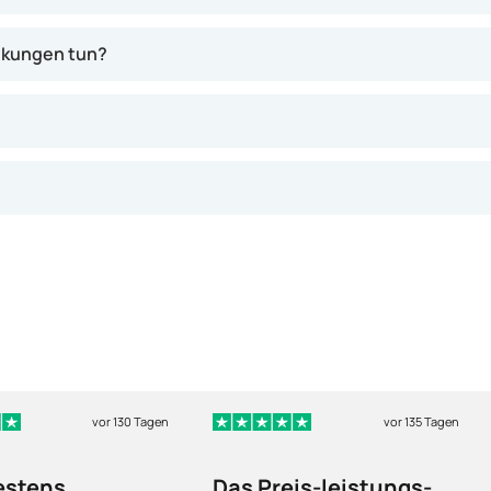
nkungen tun?
vor 130 Tagen
vor 135 Tagen
estens
Das Preis-leistungs-