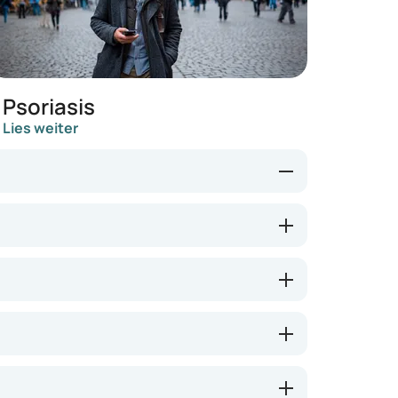
Psoriasis
Lies weiter
Für eine gesunde Haut stehen zahlreiche
der Ekzemen reichen diese Produkte jedoch
nämlich Stoffe und Chemikalien zugesetzt,