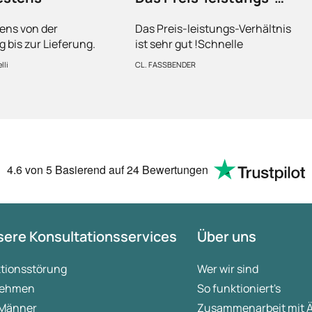
Verhältnis ist sehr…
tens von der
Das Preis-leistungs-Verhältnis
g bis zur Lieferung.
ist sehr gut !Schnelle
fältig verpackt und
bearbeitung !Bin schon lange
lli
CL. FASSBENDER
Lieferung. Gerne
dabei, und bin bis dato sehr
zufrieden !Deshalb meine 5
Sterne bewertung !Sehr
empfehlenswert !
4.6
von 5
Basierend auf
24 Bewertungen
ere Konsultationsservices
Über uns
ktionsstörung
Wer wir sind
ehmen
So funktioniert's
 Männer
Zusammenarbeit mit 