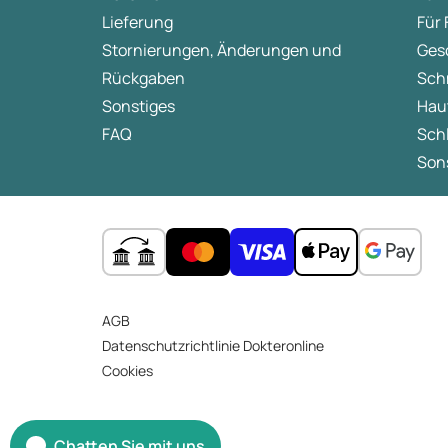
Lieferung
Für
Stornierungen, Änderungen und
Ges
Rückgaben
Sch
Sonstiges
Hau
FAQ
Sch
Sons
AGB
Datenschutzrichtlinie Dokteronline
Cookies
Chatten Sie mit uns