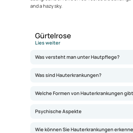
Gürtelrose
Lies weiter
Was versteht man unter Hautpflege?
Hautpflege bedeutet, die Haut zu reinigen un
Was sind Hauterkrankungen?
Produkte zur Verfügung, die der Pflege und 
nicht immer aus oder können die Beschwerde
Welche Formen von Hauterkrankungen gibt
auf die die Haut bei Akne und Ekzemen beson
Psychische Aspekte
Wie können Sie Hauterkrankungen erkenn