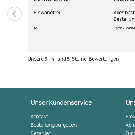
Einwandfrei
Alles bes
Bestellun
Ware sorg
As
Patrick Spirine
schnelle 
wieder.
Unsere 3-, 4- und 5-Sterne-Bewertungen
Unser Kundenservice
Uns
Kontakt
Ere
Bestellung aufgeben
Abn
Bezahlen
Für