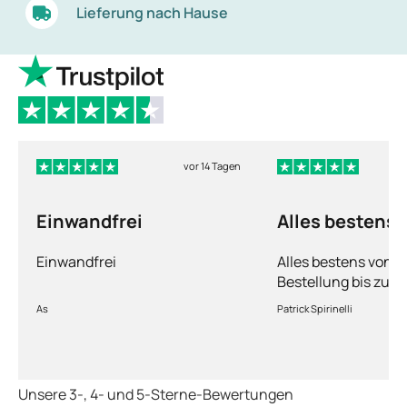
Lieferung nach Hause
vor 14 Tagen
Einwandfrei
Alles bestens
Einwandfrei
Alles bestens von d
Bestellung bis zur 
Ware sorgfältig ver
As
Patrick Spirinelli
schnelle Lieferung
wieder.
Unsere 3-, 4- und 5-Sterne-Bewertungen