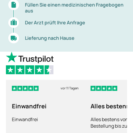
Füllen Sie einen medizinischen Fragebogen
aus
Der Arzt prüft Ihre Anfrage
Lieferung nach Hause
vor 11 Tagen
Einwandfrei
Alles bestens
Einwandfrei
Alles bestens von d
Bestellung bis zur 
Ware sorgfältig ver