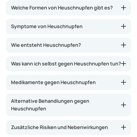
Bei Heuschnupfen reagiert der Körper
Welche Formen von Heuschnupfen gibt es?
überempfindlich auf Pollen und Blütenstaub
bestimmter Bäume, Pflanzen, Gräser oder Blumen.
Symptome von Heuschnupfen
Auch bestimmte Nahrungsmittel können als
Auslöser fungieren.
Wie entsteht Heuschnupfen?
Was kann ich selbst gegen Heuschnupfen tun?
Medikamente gegen Heuschnupfen
Alternative Behandlungen gegen
Heuschnupfen
Zusätzliche Risiken und Nebenwirkungen