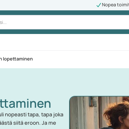
Nopea toimi
n lopettaminen
ettaminen
uli nopeasti tapa, tapa joka
äästä siitä eroon. Ja me