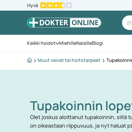
Hyvä
Kaikki hoidot
Miehille
Naisille
Blogi
Avaa valikko
Muut vaivat tai hoitotarpeet
Tupakoinni
Tupakoinnin lop
Olet joskus aloittanut tupakoinnin, siitä t
on oikeastaan riippuvuus, ja nyt haluat p