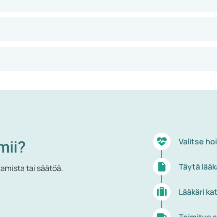
 haitallista ympäristölle ja passiivisille tupakoitsijoille.
mii?
Valitse ho
Täytä lääk
tamista tai säätöä.
Lääkäri ka