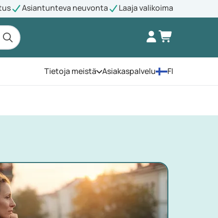
tus
Asiantunteva neuvonta
Laaja valikoima
Tietoja meistä
Asiakaspalvelu
FI
Avaa valikko