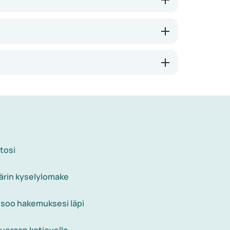
itosi
ärin kyselylomake
tsoo hakemuksesi läpi