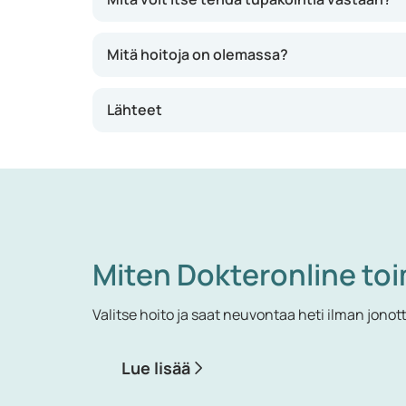
mahdollisuutta sitoutua niihin. Häkä on myös
Mitä hoitoja on olemassa?
Lähteet
Miten Dokteronline toi
Valitse hoito ja saat neuvontaa heti ilman jonot
Lue lisää