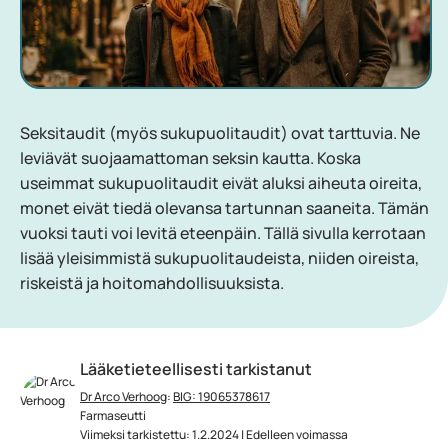
Seksitaudit (myös sukupuolitaudit) ovat tarttuvia. Ne
leviävät suojaamattoman seksin kautta. Koska
useimmat sukupuolitaudit eivät aluksi aiheuta oireita,
monet eivät tiedä olevansa tartunnan saaneita. Tämän
vuoksi tauti voi levitä eteenpäin. Tällä sivulla kerrotaan
lisää yleisimmistä sukupuolitaudeista, niiden oireista,
riskeistä ja hoitomahdollisuuksista.
Lääketieteellisesti tarkistanut
Dr Arco Verhoog
:
BIG: 19065378617
Farmaseutti
Viimeksi tarkistettu: 1.2.2024 | Edelleen voimassa