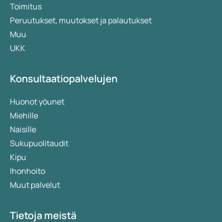
limakalvoille. Tämä virus jää pysyvästi
Toimitus
elimistöön ja voi aktivoitua uudelleen
Peruutukset, muutokset ja palautukset
esimerkiksi stressin, kuukautisten tai
Muu
heikentyneen vastustuskyvyn vuoksi;
UKK
Hiv
. Ihmisen immuunikatovirus heikentää
vastustuskykyä. Hoitamattomana hiv voi johtaa
Konsultaatiopalvelujen
aidsiin. Hiv tarttuu suojaamattoman seksin
lisäksi myös veren välityksellä, esimerkiksi
Huonot yöunet
saastuneiden injektioneulojen käytön kautta;
Miehille
Sukuelinten
infektiot
. Näillä tarkoitetaan
Naisille
sukupuolielinten infektioita, jotka johtuvat
Sukupuolitaudit
hiiva- tai sienilajeista. Esimerkkinä voidaan
Kipu
mainita candida-infektio. Naiset kärsivät tästä
Ihonhoito
vaivasta useammin kuin miehet.
Muut palvelut
Tietoja meistä