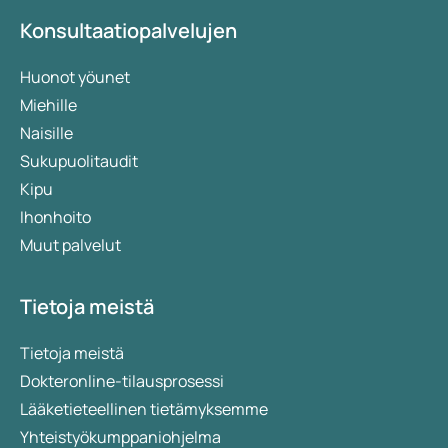
Konsultaatiopalvelujen
Huonot yöunet
Miehille
Naisille
Sukupuolitaudit
Kipu
Ihonhoito
Muut palvelut
Tietoja meistä
Tietoja meistä
Dokteronline-tilausprosessi
Lääketieteellinen tietämyksemme
Yhteistyökumppaniohjelma