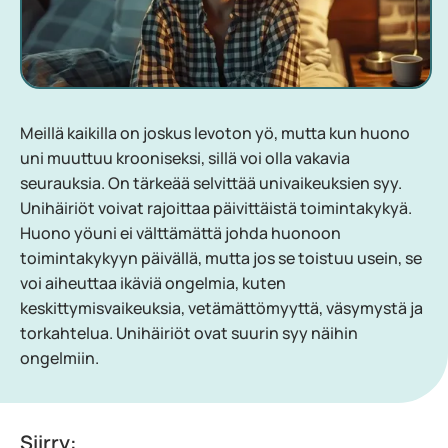
Meillä kaikilla on joskus levoton yö, mutta kun huono
uni muuttuu krooniseksi, sillä voi olla vakavia
seurauksia. On tärkeää selvittää univaikeuksien syy.
Unihäiriöt voivat rajoittaa päivittäistä toimintakykyä.
Huono yöuni ei välttämättä johda huonoon
toimintakykyyn päivällä, mutta jos se toistuu usein, se
voi aiheuttaa ikäviä ongelmia, kuten
keskittymisvaikeuksia, vetämättömyyttä, väsymystä ja
torkahtelua. Unihäiriöt ovat suurin syy näihin
ongelmiin.
Siirry: