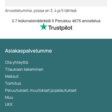
merkittävästi. Lisäksi unenpuute häiritsee
Arvostelumme, joissa on 3, 4 ja 5 tähteä
hormonitasapainoa, mikä lisää ylipainon ja muiden
terveysongelmien riskiä.
3.7
kokonaismäärästä 5
Perustuu
4675 arvostelua
Asiakaspalvelumme
Ota yhteyttä
Tilauksen tekeminen
Maksut
Toimitus
Peruutukset, muutokset ja palautukset
Muu
UKK