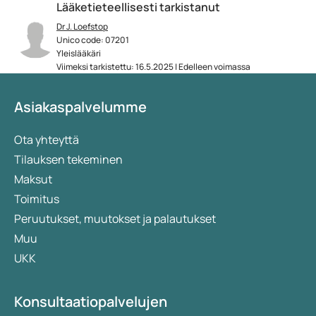
Lääketieteellisesti tarkistanut
Dr J. Loefstop
Unico code: 07201
Yleislääkäri
Viimeksi tarkistettu: 16.5.2025 | Edelleen voimassa
Asiakaspalvelumme
Ota yhteyttä
Tilauksen tekeminen
Maksut
Toimitus
Peruutukset, muutokset ja palautukset
Muu
UKK
Konsultaatiopalvelujen