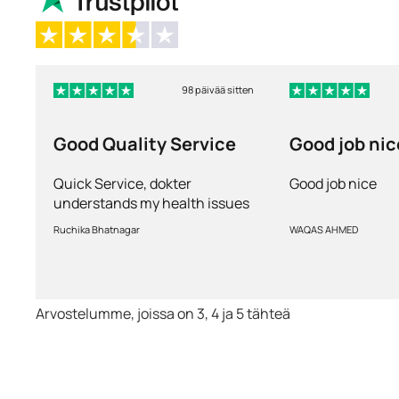
98 päivää sitten
Good Quality Service
Good job nic
Quick Service, dokter
Good job nice
understands my health issues
and good diagnosis
Ruchika Bhatnagar
WAQAS AHMED
Arvostelumme, joissa on 3, 4 ja 5 tähteä