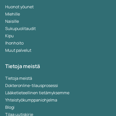
Huonot yöunet
Miehille
Naisille
Sukupuolitaudit
Kipu
Ihonhoito
Muut palvelut
Tietoja meistä
Tietoja meistä
Dokteronline-tilausprosessi
Lääketieteellinen tietämyksemme
Yhteistyökumppaniohjelma
Blogi
Tilaa uutiskirje