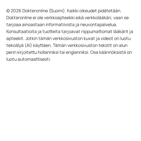
© 2026 Dokteronline (Suomi). Kaikki oikeudet pidätetään.
Dokteronline ei ole verkkoapteekki eikä verkkolääkäri, vaan se
tarjoaa ainoastaan informatiivista ja neuvontapalvelua.
Konsultaatioita ja tuotteita tarjoavat riippumattomat lääkärit ja
apteekit. Jotkin tämän verkkosivuston kuvat ja videot on luotu
tekoälyä (AI) käyttäen. Tämän verkkosivuston tekstit on alun
perin kirjoitettu hollanniksi tai englanniksi. Osa käännöksistä on
luotu automaattisesti.