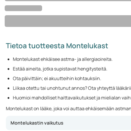
Tietoa tuotteesta Montelukast
Montelukast ehkäisee astma- ja allergiaoireita.
Estää aineita, jotka supistavat hengitysteitä.
Ota päivittäin; ei akuutteihin kohtauksiin.
Liikaa otettu tai unohtunut annos? Ota yhteyttä lääkäri
Huomioi mahdolliset haittavaikutukset ja mielialan vaih
Montelukast on lääke, joka voi auttaa ehkäisemään astman ai
Montelukastin vaikutus