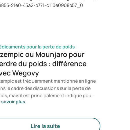
une infection à candida. Vous saurez ainsi à
el moment il est opportun de consulter un
ofessionnel de la santé.
dicaments pour la perte de poids
zempic ou Mounjaro pour
erdre du poids : différence
vec Wegovy
empic est fréquemment mentionné en ligne
ns le cadre des discussions sur la perte de
ids, mais il est principalement indiqué pour
 savoir plus
 traitement du diabète de type 2. Si vous
cherchez un traitement spécifiquement
stiné à la gestion du poids, des
dicaments tels que Mounjaro et Wegovy
Lire la suite