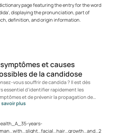
 symptômes et causes
ossibles de la candidose
nsez-vous souffrir de candida ? Il est dès
rs essentiel d'identifier rapidement les
mptômes et de prévenir la propagation de
 savoir plus
 champignon. Dans cet article, vous
couvrirez ce qu'est le candida, les
mptômes susceptibles de se manifester
nsi que les mécanismes de développement