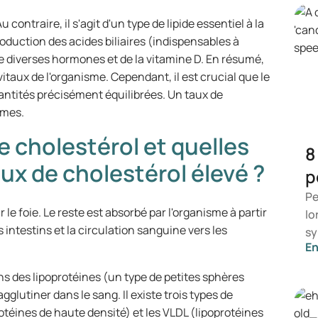
contraire, il s'agit d'un type de lipide essentiel à la
oduction des acides biliaires (indispensables à
de diverses hormones et de la vitamine D. En résumé,
itaux de l'organisme. Cependant, il est crucial que le
antités précisément équilibrées. Un taux de
èmes.
 cholestérol et quelles
8
ux de cholestérol élevé ?
p
Pe
 le foie. Le reste est absorbé par l'organisme à partir
lo
es intestins et la circulation sanguine vers les
sy
En
ce
dé
ns des lipoprotéines (un type de petites sphères
sy
glutiner dans le sang. Il existe trois types de
ai
rotéines de haute densité) et les VLDL (lipoprotéines