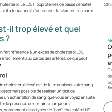
d'
cholestérol. Le LDL (lipoprotéines de basse densité)
qu
ar il a tendance à s'accrocher facilement à la paroi
pr
t-il trop élevé et quel
s ?
Mé
O
on fait référence à un excès de cholestérol LDL.
p
ère facilement aux parois des artères, ce qui peut
a
n.
Oz
rol
da
po
de cholestérol élevé est de faire analyser votre sang
En
le
 désormais possible de réaliser un test de
re
me un échantillon de sang, que vous envoyez ensuite
de
cter la présence de certains marqueurs
mé
es, notamment deux types : le "bon" cholestérol HDL