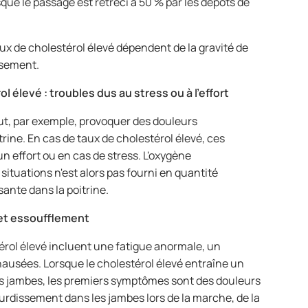
sque le passage est rétréci à 50 % par les dépôts de
ux de cholestérol élevé dépendent de la gravité de
issement.
l élevé : troubles dus au stress ou à l'effort
ut, par exemple, provoquer des douleurs
ine. En cas de taux de cholestérol élevé, ces
un effort ou en cas de stress. L'oxygène
ituations n'est alors pas fourni en quantité
ante dans la poitrine.
 et essoufflement
érol élevé incluent une fatigue anormale, un
nausées. Lorsque le cholestérol élevé entraîne un
s jambes, les premiers symptômes sont des douleurs
rdissement dans les jambes lors de la marche, de la