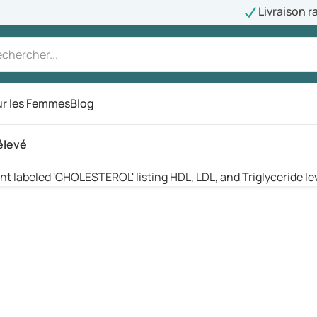
Livraison r
r les Femmes
Blog
élevé