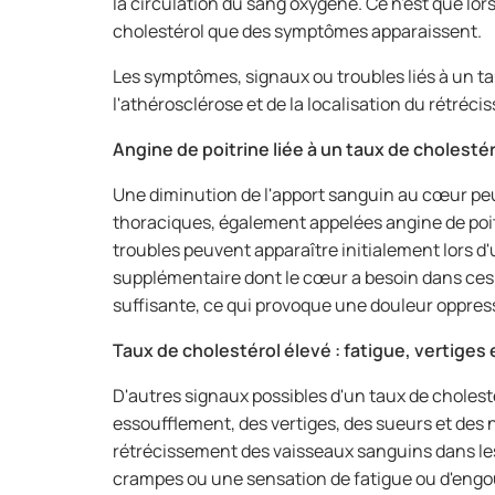
la circulation du sang oxygéné. Ce n'est que lor
cholestérol que des symptômes apparaissent.
Les symptômes, signaux ou troubles liés à un ta
l'athérosclérose et de la localisation du rétréc
Angine de poitrine liée à un taux de cholestéro
Une diminution de l'apport sanguin au cœur pe
thoraciques, également appelées angine de poitr
troubles peuvent apparaître initialement lors d'
supplémentaire dont le cœur a besoin dans ces s
suffisante, ce qui provoque une douleur oppress
Taux de cholestérol élevé : fatigue, vertiges
D'autres signaux possibles d'un taux de cholest
essoufflement, des vertiges, des sueurs et des 
rétrécissement des vaisseaux sanguins dans le
crampes ou une sensation de fatigue ou d'engou