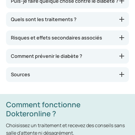
Puis-je faire quelque chose contre le diabète ?
stable. Les types de diabète suivants sont connus :
Diabète de type 1
Quels sont les traitements ?
Diabète de type 2
Diabète gestationnel
Risques et effets secondaires associés
Formes MODY (diabète causé par une anomalie
d’un seul gène chez les jeunes)
Comment prévenir le diabète ?
LADA (forme lente de type 1, où le système
immunitaire attaque les cellules du pancréas)
Sources
Autres types, par exemple dus à des lésions du
pancréas
Comment fonctionne
Dokteronline ?
Choisissez un traitement et recevez des conseils sans
salle d'attente ni désagrément.