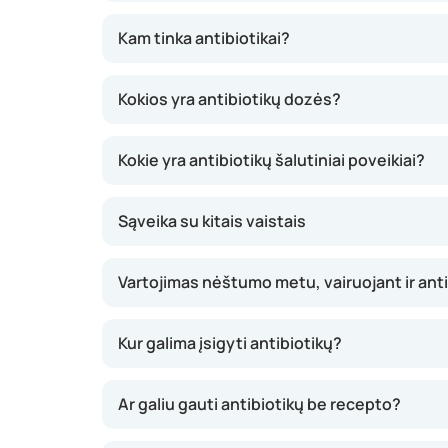
Tokiu atveju jos gali labai greitai daugintis i
vožtuvų uždegimas gali būti mirtinas, jei nesk
Kam tinka antibiotikai?
Taigi antibiotikai gali būti gyvybiškai svarbūs.
gripo, jais gydyti negalima. Kartais pakanka 
Kokios yra antibiotikų dozės?
antibiotikų neskiria.
Kokie yra antibiotikų šalutiniai poveikiai?
Koks antibiotikas tinkamas gydyti uždegimą, pr
būtų nustatyta, kokia bakterija sukelia infekci
Sąveika su kitais vaistais
Penicilinas
Minociklinas
Vartojimas nėštumo metu, vairuojant ir anti
Doksiciklinas
Ciprofloksacinas
Kur galima įsigyti antibiotikų?
Klaritromicinas
Paprastai antibiotikai skirstomi į siauro ir pl
Ar galiu gauti antibiotikų be recepto?
Plataus spektro antibiotikai naikina kelias bak