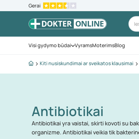
Gerai
Visi gydymo būdai
Vyrams
Moterims
Blog
Atidarykite meniu
Kiti nusiskundimai ar sveikatos klausimai
Antibiotikai
Antibiotikai yra vaistai, skirti kovoti su b
organizme. Antibiotikai veikia tik bakterin