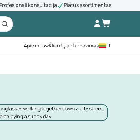
Profesionali konsultacija
Platus asortimentas
Apie mus
Klientų aptarnavimas
LT
Atidarykite meniu