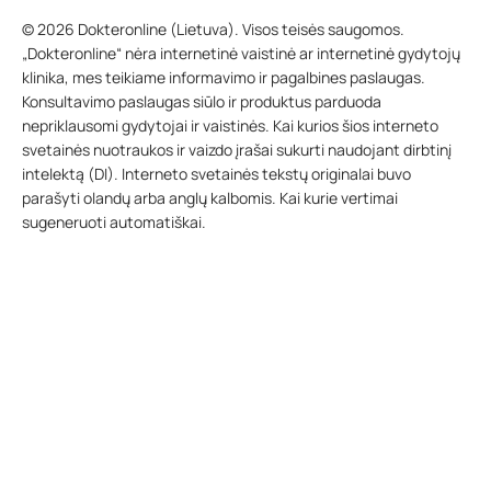
© 2026 Dokteronline (Lietuva). Visos teisės saugomos.
„Dokteronline“ nėra internetinė vaistinė ar internetinė gydytojų
klinika, mes teikiame informavimo ir pagalbines paslaugas.
Konsultavimo paslaugas siūlo ir produktus parduoda
nepriklausomi gydytojai ir vaistinės. Kai kurios šios interneto
svetainės nuotraukos ir vaizdo įrašai sukurti naudojant dirbtinį
intelektą (DI). Interneto svetainės tekstų originalai buvo
parašyti olandų arba anglų kalbomis. Kai kurie vertimai
sugeneruoti automatiškai.