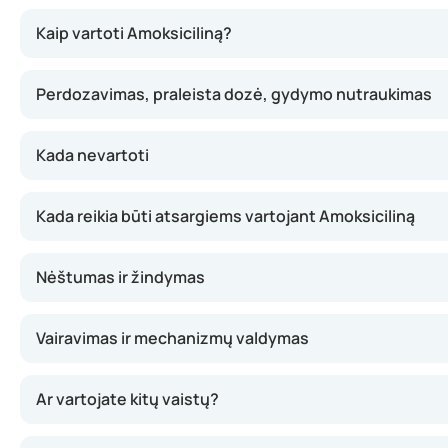
Amoksicilinas naikina bakterijas pažeisdamas jų ląstelės s
Kaip vartoti Amoksiciliną?
Perdozavimas, praleista dozė, gydymo nutraukimas
Kada nevartoti
Kada reikia būti atsargiems vartojant Amoksiciliną
Nėštumas ir žindymas
Vairavimas ir mechanizmų valdymas
Ar vartojate kitų vaistų?