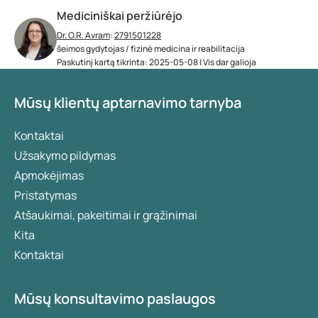
Mediciniškai peržiūrėjo
Dr. O.R. Avram
:
2791501228
šeimos gydytojas / fizinė medicina ir reabilitacija
Paskutinį kartą tikrinta: 2025-05-08 | Vis dar galioja
Mūsų klientų aptarnavimo tarnyba
Kontaktai
Užsakymo pildymas
Apmokėjimas
Pristatymas
Atšaukimai, pakeitimai ir grąžinimai
Kita
Kontaktai
Mūsų konsultavimo paslaugos