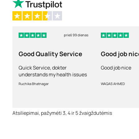
prieš 99 dienas
Good Quality Service
Good job nic
Quick Service, dokter
Good job nice
understands my health issues
and good diagnosis
Ruchika Bhatnagar
WAQAS AHMED
Atsiliepimai, pažymėti 3, 4 ir 5 žvaigždutėmis