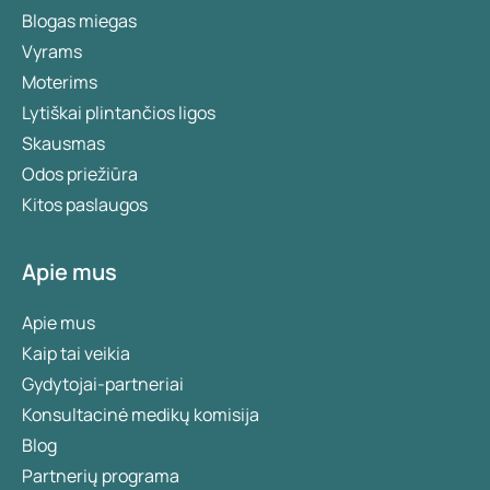
Blogas miegas
Vyrams
Moterims
Lytiškai plintančios ligos
Skausmas
Odos priežiūra
Kitos paslaugos
Apie mus
Apie mus
Kaip tai veikia
Gydytojai-partneriai
Konsultacinė medikų komisija
Blog
Partnerių programa