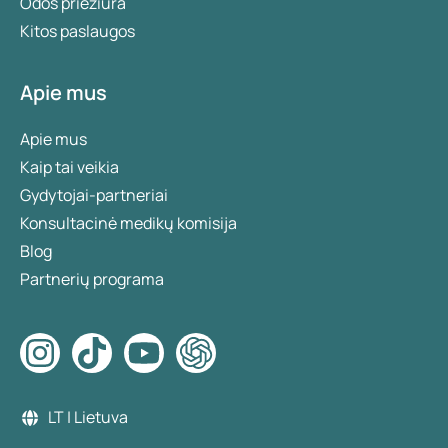
Odos priežiūra
Kitos paslaugos
Apie mus
Apie mus
Kaip tai veikia
Gydytojai-partneriai
Konsultacinė medikų komisija
Blog
Partnerių programa
LT | Lietuva