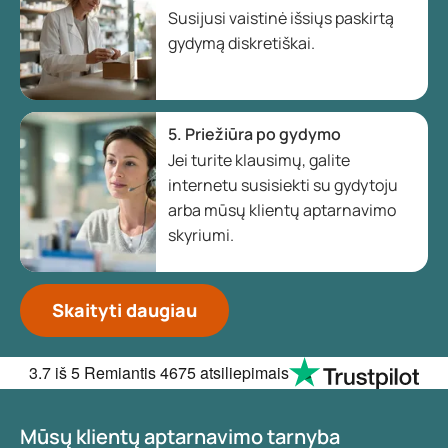
Susijusi vaistinė išsiųs paskirtą
gydymą diskretiškai.
5. Priežiūra po gydymo
Jei turite klausimų, galite
internetu susisiekti su gydytoju
arba mūsų klientų aptarnavimo
skyriumi.
Skaityti daugiau
3.7
iš 5
Remiantis
4675 atsiliepimais
Mūsų klientų aptarnavimo tarnyba