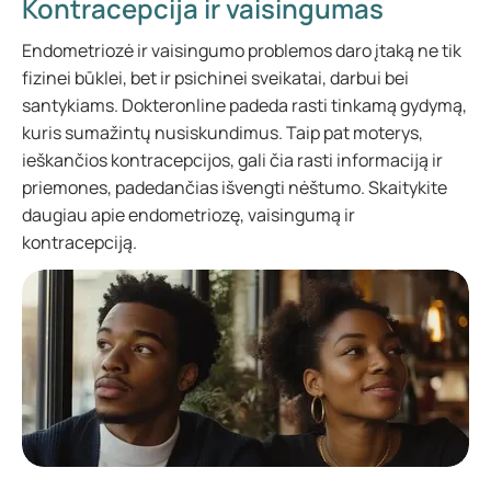
Kontracepcija ir vaisingumas
Endometriozė ir vaisingumo problemos daro įtaką ne tik
fizinei būklei, bet ir psichinei sveikatai, darbui bei
santykiams. Dokteronline padeda rasti tinkamą gydymą,
kuris sumažintų nusiskundimus. Taip pat moterys,
ieškančios kontracepcijos, gali čia rasti informaciją ir
priemones, padedančias išvengti nėštumo. Skaitykite
daugiau apie endometriozę, vaisingumą ir
kontracepciją.