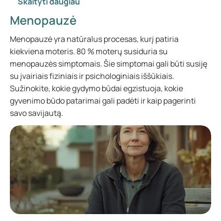
Skaityti daugiau
Menopauzė
Menopauzė yra natūralus procesas, kurį patiria
kiekviena moteris. 80 % moterų susiduria su
menopauzės simptomais. Šie simptomai gali būti susiję
su įvairiais fiziniais ir psichologiniais iššūkiais.
Sužinokite, kokie gydymo būdai egzistuoja, kokie
gyvenimo būdo patarimai gali padėti ir kaip pagerinti
savo savijautą.