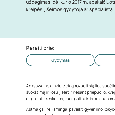
uždegimas, dėl kurio 2017 m. apskaičiuo
kreipėsi į šeimos gydytoją ar specialistą.
Pereiti prie:
Gydymas
Ankstyvame amžiuje diagnozuoti šią ligą sudėting
švokštimą ir kosulį. Net ir nesant priepuolio, kvė
dirgikliai ir reakcijos į juos gali skirtis prikla
Astma gali reikšmingai paveikti gyvenimo kokybę 