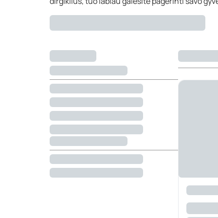
dirgiklius, tuo labiau galėsite pagerinti savo g