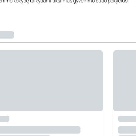
yvenimo kokybę taikydami tikslinius gyvenimo būdo pokyčius.