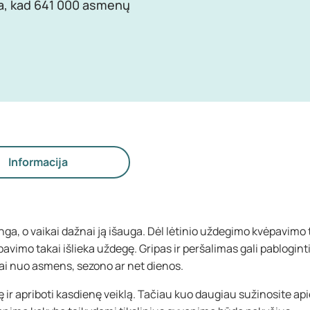
ta, kad 641 000 asmenų
Informacija
a, o vaikai dažnai ją išauga. Dėl lėtinio uždegimo kvėpavimo tak
pavimo takai išlieka uždegę. Gripas ir peršalimas gali pabloginti 
usomai nuo asmens, sezono ar net dienos.
ir apriboti kasdienę veiklą. Tačiau kuo daugiau sužinosite api