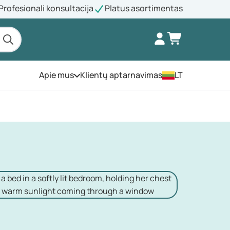
Profesionali konsultacija
Platus asortimentas
Apie mus
Klientų aptarnavimas
LT
Atidarykite meniu