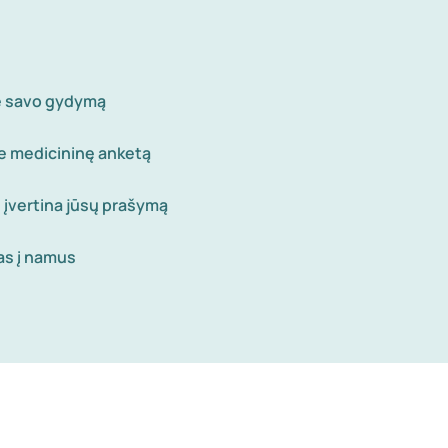
te savo gydymą
te medicininę anketą
 įvertina jūsų prašymą
as į namus