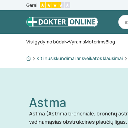
Gerai
Visi gydymo būdai
Vyrams
Moterims
Blog
Atidarykite meniu
Kiti nusiskundimai ar sveikatos klausimai
Astma
Astma (Asthma bronchiale, bronchų astm
vadinamąsias obstrukcines plaučių ligas. 