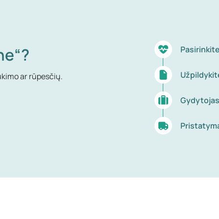
ne“?
Pasirinki
Užpildyki
ukimo ar rūpesčių.
Gydytojas
Pristatym