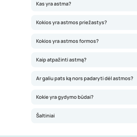
Kas yra astma?
Astma yra lėtinis kvėpavimo takų uždegimas, k
Kokios yra astmos priežastys?
arba švokštimą, daug kosėja, o dėl šios ligos 
dienos. Jie skirstomi į alerginius ir nealerginiu
Kokios yra astmos formos?
Kaip atpažinti astmą?
Ar galiu pats ką nors padaryti dėl astmos?
Kokie yra gydymo būdai?
Šaltiniai