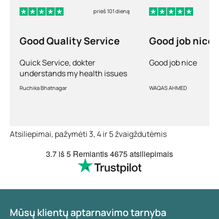
prieš 101 dieną
Good Quality Service
Good job nice
Quick Service, dokter
Good job nice
understands my health issues
and good diagnosis
Ruchika Bhatnagar
WAQAS AHMED
Atsiliepimai, pažymėti 3, 4 ir 5 žvaigždutėmis
3.7
iš 5
Remiantis
4675 atsiliepimais
Mūsų klientų aptarnavimo tarnyba