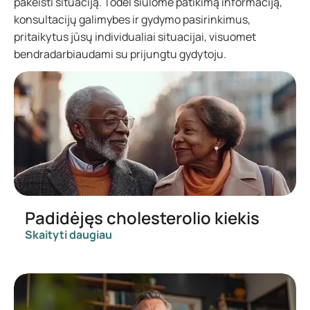
pakeisti situaciją. Todėl siūlome patikimą informaciją,
konsultacijų galimybes ir gydymo pasirinkimus,
pritaikytus jūsų individualiai situacijai, visuomet
bendradarbiaudami su prijungtu gydytoju.
Padidėjęs cholesterolio kiekis
Skaityti daugiau