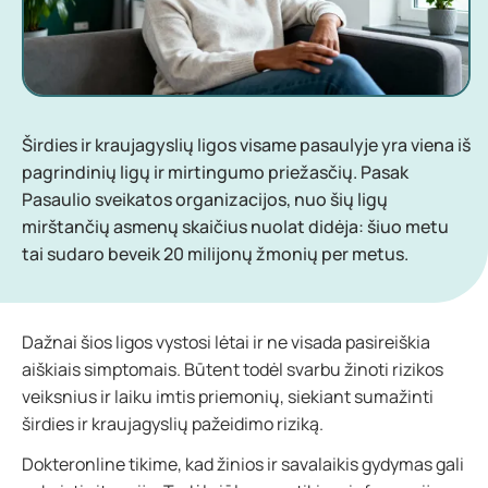
Širdies ir kraujagyslių ligos visame pasaulyje yra viena iš
pagrindinių ligų ir mirtingumo priežasčių. Pasak
Pasaulio sveikatos organizacijos, nuo šių ligų
mirštančių asmenų skaičius nuolat didėja: šiuo metu
tai sudaro beveik 20 milijonų žmonių per metus.
Dažnai šios ligos vystosi lėtai ir ne visada pasireiškia
aiškiais simptomais. Būtent todėl svarbu žinoti rizikos
veiksnius ir laiku imtis priemonių, siekiant sumažinti
širdies ir kraujagyslių pažeidimo riziką.
Dokteronline tikime, kad žinios ir savalaikis gydymas gali