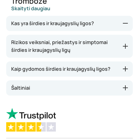
Trombozė
Skaityti daugiau
Kas yra širdies ir kraujagyslių ligos?
Širdies ir kraujagyslių ligos – tai bendrinis terminas,
Rizikos veiksniai, priežastys ir simptomai
apibūdinantis ligas, pažeidžiančias širdį ir
širdies ir kraujagyslių ligų
kraujagysles. Pavyzdžiui, arterinė hipertenzija,
padidėjęs cholesterolio kiekis bei trombozė. Šios
Kaip gydomos širdies ir kraujagyslių ligos?
ligos gali sutrikdyti kraujotaką arba pažeisti
kraujagysles, todėl padidėja miokardo infarkto ar
insulto rizika.
Šaltiniai