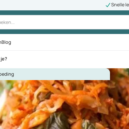
Snelle l
n
Blog
 je?
oeding