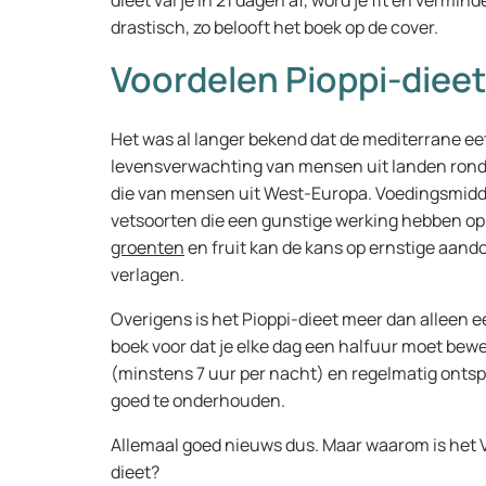
dieet val je in 21 dagen af, word je fit en verm
drastisch, zo belooft het boek op de cover.
Voordelen Pioppi-diee
Het was al langer bekend dat de mediterrane e
levensverwachting van mensen uit landen rond d
die van mensen uit West-Europa. Voedingsmiddele
vetsoorten die een gunstige werking hebben op 
groenten
en fruit kan de kans op ernstige aand
verlagen.
Overigens is het Pioppi-dieet meer dan alleen ee
boek voor dat je elke dag een halfuur moet bewe
(minstens 7 uur per nacht) en regelmatig ontsp
goed te onderhouden.
Allemaal goed nieuws dus. Maar waarom is het V
dieet?