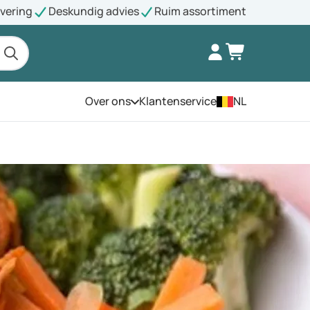
evering
Deskundig advies
Ruim assortiment
Over ons
Klantenservice
NL
Open het menu