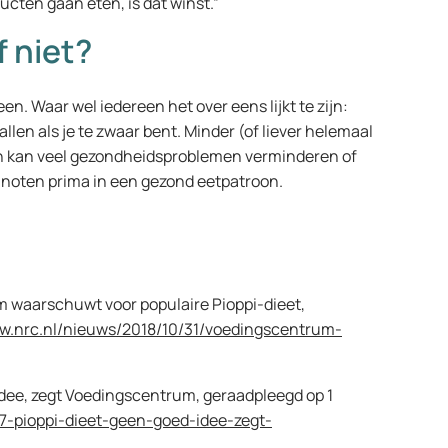
ten gaan eten, is dat winst.”
f niet?
n. Waar wel iedereen het over eens lijkt te zijn:
allen als je te zwaar bent. Minder (of liever helemaal
n kan veel gezondheidsproblemen verminderen of
 noten prima in een gezond eetpatroon.
 waarschuwt voor populaire Pioppi-dieet,
ww.nrc.nl/nieuws/2018/10/31/voedingscentrum-
idee, zegt Voedingscentrum, geraadpleegd op 1
307-pioppi-dieet-geen-goed-idee-zegt-