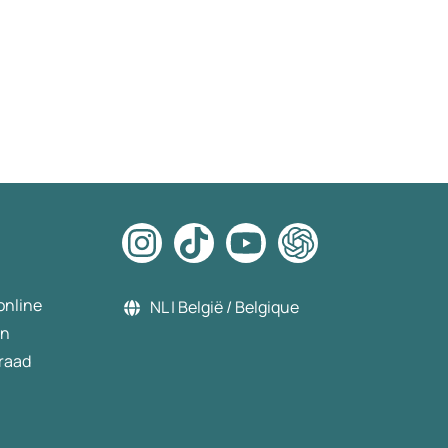
online
NL | België / Belgique
en
raad