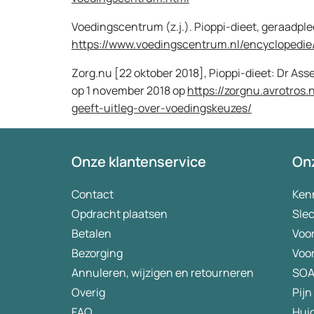
Voedingscentrum (z.j.). Pioppi-dieet, geraadpl
https://www.voedingscentrum.nl/encyclopedie/
Zorg.nu [22 oktober 2018], Pioppi-dieet: Dr As
op 1 november 2018 op
https://zorgnu.avrotros.
geeft-uitleg-over-voedingskeuzes/
Onze klantenservice
Onz
Contact
Ken
Opdracht plaatsen
Slec
Betalen
Voo
Bezorging
Voo
Annuleren, wijzigen en retourneren
SO
Overig
Pijn
FAQ
Hui