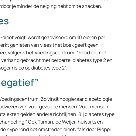
ardoor je minder de neiging hebt om te snacken.
es
-dieet volgt, wordt geadviseerd om 10 eieren per
erkt genieten van vlees (het boek geeft geen
 boze, volgens het Voedingscentrum: “Rood en met
 verband gebracht met beroerte, diabetes type 2 en
oger risico op diabetes type 2”.
egatief”
t Voedingscentrum. Zo vindt hoogleraar diabetologie
n adviezen zijn voor gezonde mensen. Voor mensen
tziekten gelden andere richtlijnen. Bij diabetes type
behandeling.” Ook Tamara de Weijer, huisarts en
in de hype rond het omstreden dieet: “als door Pioppi