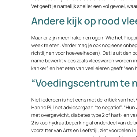
Vet geeft je namelijk sneller een vol gevoel, wa
Andere kijk op rood vle
Maar er zijn meer haken en ogen. Wie het Pioppi
week te eten. Verder mag je ook nog eens onbep
richtlijnen voor hoeveelheden). Dat is uit den
name bewerkt vlees zoals vleeswaren worden in
kanker”, en het eten van veel eieren geeft “een h
“Voedingscentrum te n
Niet iedereen is het eens met de kritiek van he
Hanno Pijl het adviesorgaan “te negatief”. “Hu
met overgewicht, diabetes type 2 of hart- en vaa
2 is koolhydraatbeperking al onderdeel van de 
voorzitter van Arts en Leefstijl, ziet voordelen 