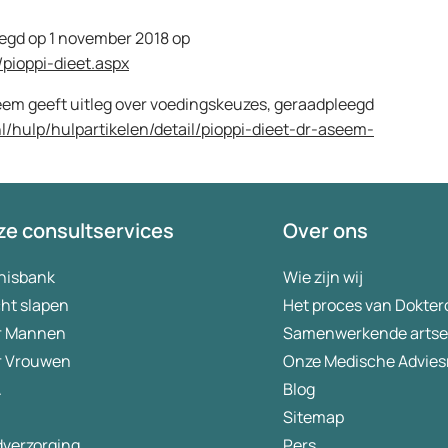
eegd op 1 november 2018 op
pioppi-dieet.aspx
seem geeft uitleg over voedingskeuzes, geraadpleegd
nl/hulp/hulpartikelen/detail/pioppi-dieet-dr-aseem-
e consultservices
Over ons
nisbank
Wie zijn wij
ht slapen
Het proces van Dokter
r Mannen
Samenwerkende arts
r Vrouwen
Onze Medische Advies
A
Blog
Sitemap
dverzorging
Pers