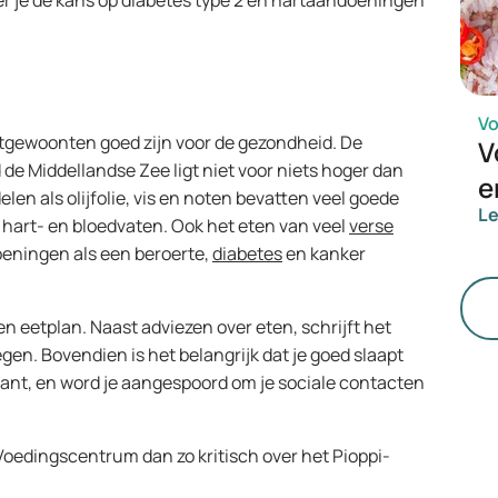
inder je de kans op diabetes type 2 en hartaandoeningen
t
V
etgewoonten goed zijn voor de gezondheid. De
V
e Middellandse Zee ligt niet voor niets hoger dan
e
n als olijfolie, vis en noten bevatten veel goede
L
hart- en bloedvaten. Ook het eten van veel
verse
oeningen als een beroerte,
diabetes
en kanker
n eetplan. Naast adviezen over eten, schrijft het
gen. Bovendien is het belangrijk dat je goed slaapt
ant, en word je aangespoord om je sociale contacten
oedingscentrum dan zo kritisch over het Pioppi-