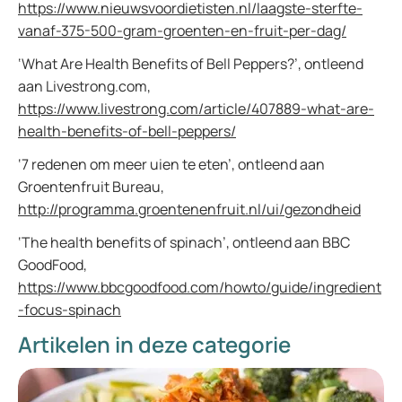
https://www.nieuwsvoordietisten.nl/laagste-sterfte-
vanaf-375-500-gram-groenten-en-fruit-per-dag/
‘What Are Health Benefits of Bell Peppers?’, ontleend
aan Livestrong.com,
https://www.livestrong.com/article/407889-what-are-
health-benefits-of-bell-peppers/
‘7 redenen om meer uien te eten’, ontleend aan
Groentenfruit Bureau,
http://programma.groentenenfruit.nl/ui/gezondheid
‘The health benefits of spinach’, ontleend aan BBC
GoodFood,
https://www.bbcgoodfood.com/howto/guide/ingredient
-focus-spinach
Artikelen in deze categorie