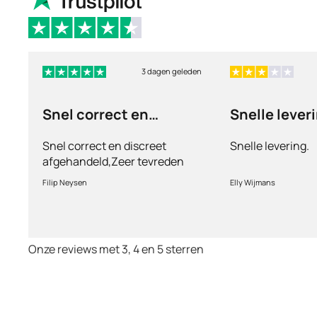
3 dagen geleden
Snel correct en
Snelle lever
discreet afgehandeld,
Snel correct en discreet
Snelle levering.
afgehandeld,Zeer tevreden
met de service en patiënt
Filip Neysen
Elly Wijmans
vriendelijkheid.Vermoedelijk
het nieuwe dokter bezoek
Onze reviews met 3, 4 en 5 sterren