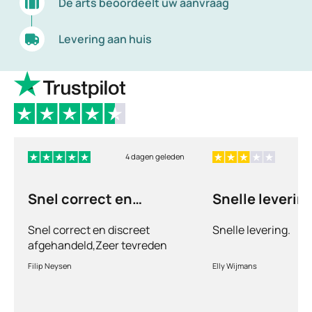
De arts beoordeelt uw aanvraag
Levering aan huis
4 dagen geleden
Snel correct en
Snelle levering
discreet afgehandeld,
Snel correct en discreet
Snelle levering.
afgehandeld,Zeer tevreden
met de service en patiënt
Filip Neysen
Elly Wijmans
vriendelijkheid.Vermoedelijk
het nieuwe dokter bezoek