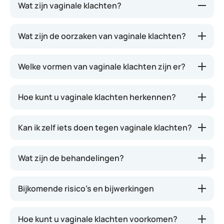
Wat zijn vaginale klachten?
De vagina is kwetsbaar omdat zij rechtstreeks in
Wat zijn de oorzaken van vaginale klachten?
contact staat met de buitenlucht. Bovendien is het
er warm en vochtig, waardoor bacteriën er goed
Welke vormen van vaginale klachten zijn er?
kunnen gedijen. Infecties komen dan ook geregeld
voor. Vaginale infecties kunnen worden
onderverdeeld in infecties veroorzaakt door
Hoe kunt u vaginale klachten herkennen?
schimmels, zoals candida, en infecties veroorzaakt
door bacteriën of een virus, zoals herpes en
Kan ik zelf iets doen tegen vaginale klachten?
genitale wratten. Dit zijn seksueel overdraagbare
aandoeningen (soa’s). Daarnaast kunnen vrouwen
te maken krijgen met andere vaginale klachten,
Wat zijn de behandelingen?
zoals droogheid, jeuk, een branderig gevoel en pijn
bij het plassen of vrijen.
Bijkomende risico’s en bijwerkingen
Deze klachten kunnen bij alle vrouwen op elke
leeftijd voorkomen. Er bestaan ook chronische
Hoe kunt u vaginale klachten voorkomen?
vaginale pijnklachten waarvan de oorzaak helaas