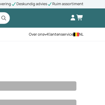
evering
Deskundig advies
Ruim assortiment
Over ons
Klantenservice
NL
Open het menu