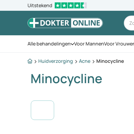
Uitstekend
Alle behandelingen
Voor Mannen
Voor Vrouwe
Open het menu
Huidverzorging
Acne
Minocycline
Minocycline