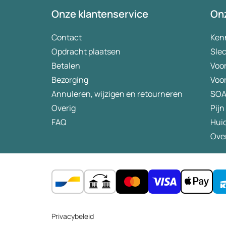
Onze klantenservice
Onz
Contact
Ken
Opdracht plaatsen
Slec
Betalen
Voo
Bezorging
Voo
Annuleren, wijzigen en retourneren
SO
Overig
Pijn
FAQ
Hui
Ove
Privacybeleid