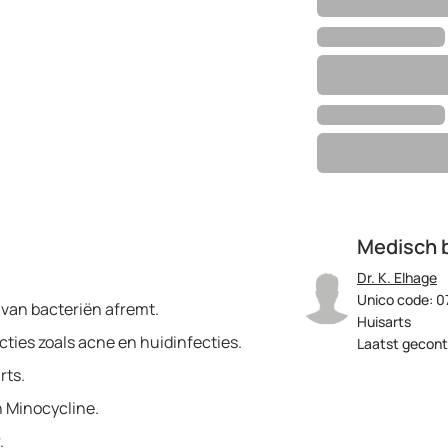
Medisch 
Dr. K. Elhage
Unico code: 0
 van bacteriën afremt.
Huisarts
cties zoals acne en huidinfecties.
Laatst gecont
rts.
n Minocycline.
.