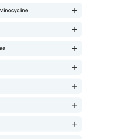
 Minocycline
nes