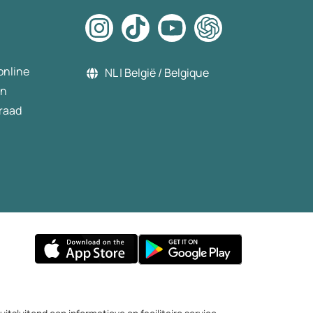
online
NL | België / Belgique
en
raad