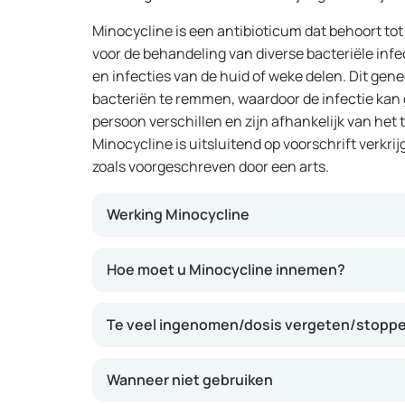
Minocycline is een antibioticum dat behoort tot
voor de behandeling van diverse bacteriële infe
en infecties van de huid of weke delen. Dit gen
bacteriën te remmen, waardoor de infectie kan
persoon verschillen en zijn afhankelijk van het 
Minocycline is uitsluitend op voorschrift verkr
zoals voorgeschreven door een arts.
Werking Minocycline
Minocycline remt de eiwitsynthese van bacter
Hoe moet u Minocycline innemen?
kunnen vermenigvuldigen. Dit helpt het licha
te krijgen en te herstellen. Bij acne vermind
Te veel ingenomen/dosis vergeten/stoppe
remt het de groei van bacteriën die acne ver
weken duren voordat u verbetering merkt, af
wordt behandeld.
Wanneer niet gebruiken