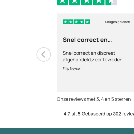
4 dagen geleden
Snel correct en
discreet afgehandeld,
Snel correct en discreet
afgehandeld,Zeer tevreden
met de service en patiënt
Filip Neysen
vriendelijkheid.Vermoedelijk
het nieuwe dokter bezoek
Onze reviews met 3, 4 en 5 sterren
4.7
uit 5
Gebaseerd op
302 revi