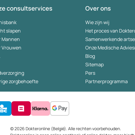
e consultservices
Over ons
nisbank
Wie zijn wij
ht slapen
Het proces van Dokter
r Mannen
Samenwerkende arts
r Vrouwen
Onze Medische Advies
A
Blog
Sitemap
dverzorging
Pers
rige zorgbehoefte
Partnerprogramma
© 2026 Dokteronline (België). Alle rechten voorbehouden.