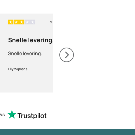
9 dagen geleden
9 
Snelle levering.
Correcte leveri
Snelle levering.
Correcte levering, g
opvolging.Service top
Elly Wijmans
marc
ews