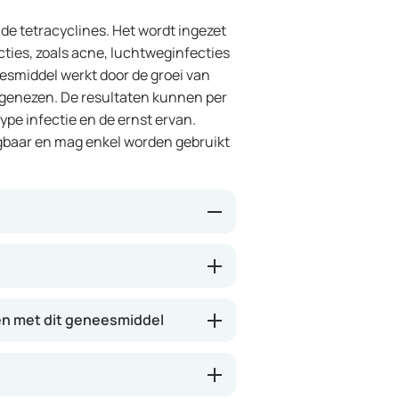
 de tetracyclines. Het wordt ingezet
cties, zoals acne, luchtweginfecties
eesmiddel werkt door de groei van
 genezen. De resultaten kunnen per
type infectie en de ernst ervan.
ijgbaar en mag enkel worden gebruikt
iën, waardoor zij zich niet meer
am om de infectie onder controle
ert Minocycline ontstekingen en
n met dit geneesmiddel
oorzaken. Het kan enkele dagen tot
hankelijk van de aandoening die