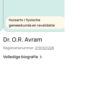
Huisarts / fysische
Huisarts / spoedeis
geneeskunde en revalidatie
geneeskunde
Dr. O.R. Avram
Dr. E. Maescu
Registratienummer:
2791501228
Registratienummer:
8803
Volledige biografie
Volledige biografie