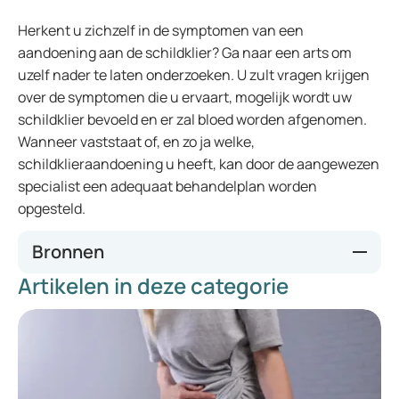
Herkent u zichzelf in de symptomen van een
aandoening aan de schildklier? Ga naar een arts om
uzelf nader te laten onderzoeken. U zult vragen krijgen
over de symptomen die u ervaart, mogelijk wordt uw
schildklier bevoeld en er zal bloed worden afgenomen.
Wanneer vaststaat of, en zo ja welke,
schildklieraandoening u heeft, kan door de aangewezen
specialist een adequaat behandelplan worden
opgesteld.
Bronnen
Artikelen in deze categorie
Schildklier.nl
Thuisarts.nl
Spreekuurthuis.nl
Medtronic.nl
Merckmanual.nl