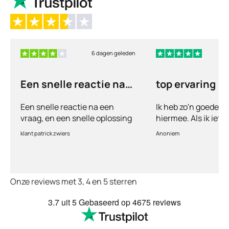
6 dagen geleden
6
Een snelle reactie na
top ervaring
een vraag
Een snelle reactie na een
Ik heb zo'n goede e
vraag, en een snelle oplossing
hiermee. Als ik iets
vul ik een vragenlij
klant patrick zwiers
Anoniem
voorkeur welke medic
keurt de arts dit bijn
goed. Vervolgens w
binnen 2 a 3 dagen 
Onze reviews met 3, 4 en 5 sterren
Echt top dit, geen 
huisartsen enzo. Je
3.7
uit 5
Gebaseerd op
4675 reviews
te smeken voor iets
wordt keurig netjes