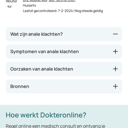
Huisarts
Laatst gecontroleerd: 7-2-2024 | Nog steeds geldig
Wat zijn anale klachten?
Anale klachten is een verzamelterm voor alle
Symptomen van anale klachten
klachten bij en rondom de anus. De oorzaak of
klacht kan zeer onschuldig zijn, of wijzen op een
Oorzaken van anale klachten
ernstige onderliggende aandoening.
Bronnen
Hoe werkt Dokteronline?
Regel online een medisch consult en ontvang je