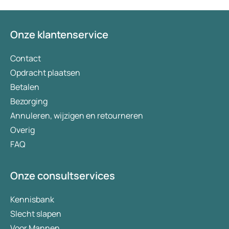
bezorgt. Ja het kost
(meer) geld, maar
tegenwoordig heb je
Onze klantenservice
eigen risico. Ik kan 
aanbevelen en het 
verademing in Nede
Contact
Opdracht plaatsen
Betalen
Bezorging
Annuleren, wijzigen en retourneren
Overig
FAQ
Onze consultservices
Kennisbank
Slecht slapen
Voor Mannen