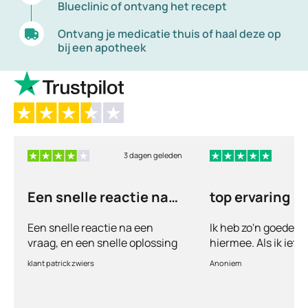
Blueclinic of ontvang het recept
Ontvang je medicatie thuis of haal deze op
bij een apotheek
3 dagen geleden
5
Een snelle reactie na
top ervaring
een vraag
Een snelle reactie na een
Ik heb zo'n goede e
vraag, en een snelle oplossing
hiermee. Als ik iets
vul ik een vragenlij
klant patrick zwiers
Anoniem
voorkeur welke medic
keurt de arts dit bijn
goed. Vervolgens w