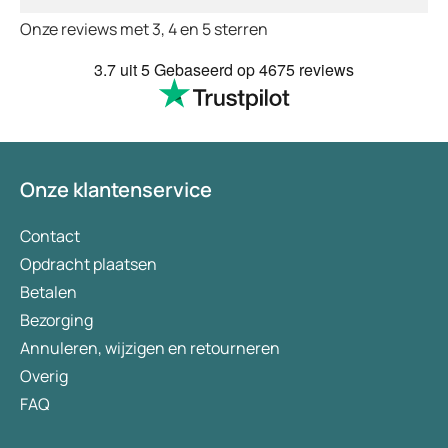
binnen 2 a 3 dagen 
Onze reviews met 3, 4 en 5 sterren
Echt top dit, geen 
huisartsen enzo. Je
3.7
uit 5
Gebaseerd op
4675 reviews
te smeken voor iets
wordt keurig netjes
bezorgt. Ja het kost
(meer) geld, maar
tegenwoordig heb je
Onze klantenservice
eigen risico. Ik kan 
aanbevelen en het 
verademing in Nede
Contact
Opdracht plaatsen
Betalen
Bezorging
Annuleren, wijzigen en retourneren
Overig
FAQ