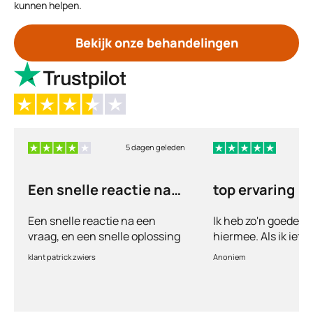
kunnen helpen.
Bekijk onze behandelingen
5 dagen geleden
6
Een snelle reactie na
top ervaring
een vraag
Een snelle reactie na een
Ik heb zo'n goede e
vraag, en een snelle oplossing
hiermee. Als ik iets
vul ik een vragenlij
klant patrick zwiers
Anoniem
voorkeur welke medic
keurt de arts dit bijn
goed. Vervolgens w