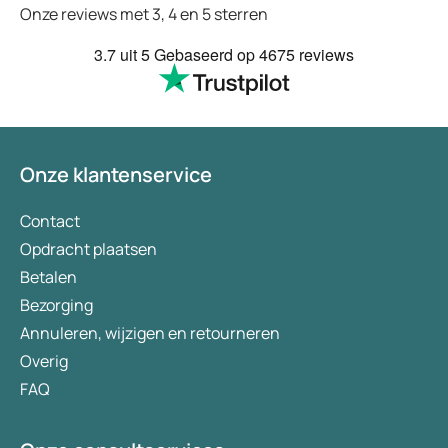
binnen 2 a 3 dagen 
Onze reviews met 3, 4 en 5 sterren
Echt top dit, geen 
huisartsen enzo. Je
3.7
uit 5
Gebaseerd op
4675 reviews
te smeken voor iets
wordt keurig netjes
bezorgt. Ja het kost
(meer) geld, maar
tegenwoordig heb je
Onze klantenservice
eigen risico. Ik kan 
aanbevelen en het 
verademing in Nede
Contact
Opdracht plaatsen
Betalen
Bezorging
Annuleren, wijzigen en retourneren
Overig
FAQ