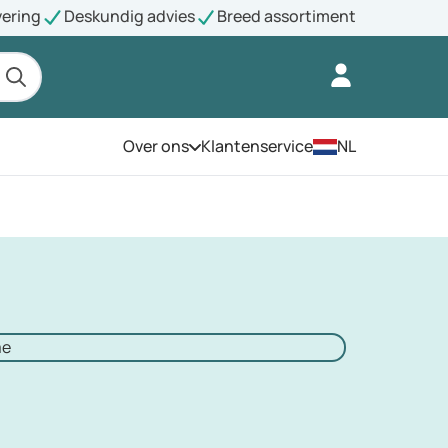
vering
Deskundig advies
Breed assortiment
Over ons
Klantenservice
NL
Open het menu