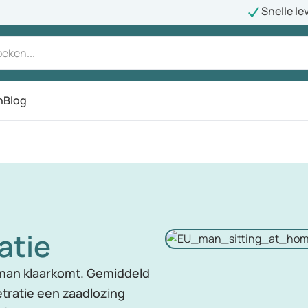
Snelle le
n
Blog
atie
 man klaarkomt. Gemiddeld
etratie een zaadlozing