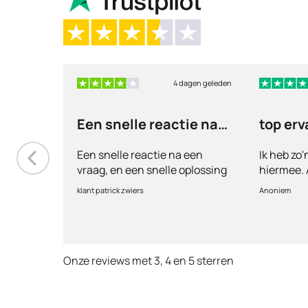
4 dagen geleden
Een snelle reactie na
top erv
een vraag
Een snelle reactie na een
Ik heb zo
vraag, en een snelle oplossing
hiermee. A
vul ik een
klant patrick zwiers
Anoniem
voorkeur w
keurt de ar
goed. Ver
binnen 2 
Onze reviews met 3, 4 en 5 sterren
Echt top 
huisartse
te smeken
wordt keu