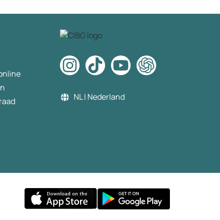
wijzigen. Dit gedaan. N
steeds meldingen dat d
verificatie niet gelukt is.
de chat gevraagd wat er
en hoe op te lossen. Ik 
als antwoord mijn beste
online
te annuleren en dan o
te bestellen. Ik dit geda
en
Opnieuw besteld opnie
NL | Nederland
raad
29€ betaald, en weder
id gescand ter verificati
via desktop. Weer de m
dat de verificatie mislukt
bellen naar de klanten s
Tja mevrouw we werke
een externe partner en
volgende week moeten
eventuele technische
problemen opgelost zijn.
vraag als het dan nog ni