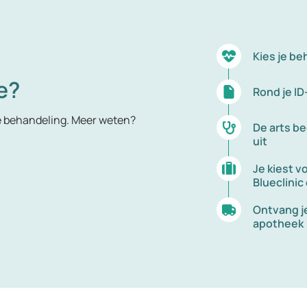
Kies je be
e?
Rond je ID
e behandeling. Meer weten?
De arts be
uit
Je kiest v
Blueclinic
Ontvang je
apotheek