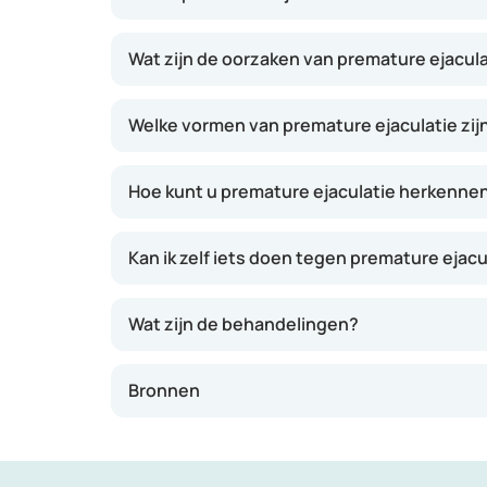
We spreken over premature ejaculatie, vroegti
Wat zijn de oorzaken van premature ejacul
Als de man al voorafgaand aan, of binnen
Welke vormen van premature ejaculatie zijn
Als het voor de man onmogelijk is om de z
Als er sprake is van sterke negatieve gevolg
Hoe kunt u premature ejaculatie herkenne
Er zijn geen exacte cijfers over hoe vaak pr
30% van de mannen hiermee te maken heeft
Kan ik zelf iets doen tegen premature ejacu
Nog geen tien procent van de mannen zoekt hi
vicieuze cirkel terecht komen. Een goede eers
Wat zijn de behandelingen?
Bronnen