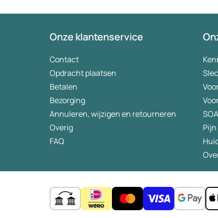
bezorgt. J
(meer) ge
tegenwoor
Onze klantenservice
Onz
eigen risi
aanbevele
Contact
Ken
verademin
Opdracht plaatsen
Slec
Betalen
Voo
Bezorging
Voo
Annuleren, wijzigen en retourneren
SO
Overig
Pijn
FAQ
Hui
Over