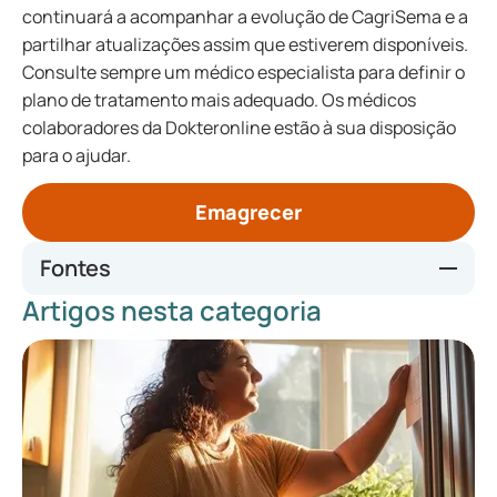
continuará a acompanhar a evolução de CagriSema e a
partilhar atualizações assim que estiverem disponíveis.
Consulte sempre um médico especialista para definir o
plano de tratamento mais adequado. Os médicos
colaboradores da Dokteronline estão à sua disposição
para o ajudar.
Emagrecer
Fontes
Artigos nesta categoria
https://overgewichtnederland.nl/
https://www.novonordisk.com/news-and-media/news-
and-ir-materials/news-details.html?id=915082
https://www.ema.europa.eu/en/medicines/human/EPAR/w
egovy
https://www.medicijnen.nl/product/wegovy-24-flextouch-
injvl-32mg-ml-pen-3mltb-1-st