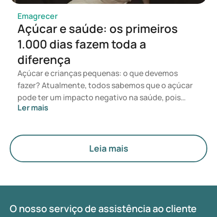
artigo, abordamos ambos os medicamentos, os
seus efeitos sobre o peso, as principais diferenças
Emagrecer
e os efeitos secundários.
Açúcar e saúde: os primeiros
1.000 dias fazem toda a
diferença
Açúcar e crianças pequenas: o que devemos
fazer? Atualmente, todos sabemos que o açúcar
pode ter um impacto negativo na saúde, pois
Ler mais
encontra-se em muitos tipos de produtos
alimentares e as crianças adoram-no. A indústria
alimentar sabe disso e aproveita essa tendência.
No entanto, pesquisas recentes indicam que é
Leia mais
muito importante que as crianças pequenas
reduzam o consumo de açúcar o mais possível. Se
o açúcar for reduzido ou evitado durante os
primeiros 1.000 dias de vida, desde a gravidez até
ao segundo aniversário, isso pode ter um efeito
O nosso serviço de assistência ao cliente