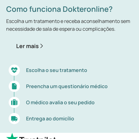
Como funciona Dokteronline?
importante.
É frequente a tiroide funcionar de forma lenta ou
Escolha um tratamento e receba aconselhamento sem
acelerada. O funcionamento lento da tiroide
necessidade de sala de espera ou complicações.
designa-se por hipotiroidismo e o funcionamento
acelerado por hipertiroidismo. Nestes casos, há
Ler mais
produção insuficiente ou excessiva de hormonas,
respetivamente. O hipotiroidismo ocorre com muito
mais frequência em mulheres do que em homens, e
Escolha o seu tratamento
o risco de desenvolvimento aumenta com a idade.
Preencha um questionário médico
O médico avalia o seu pedido
Entrega ao domicílio