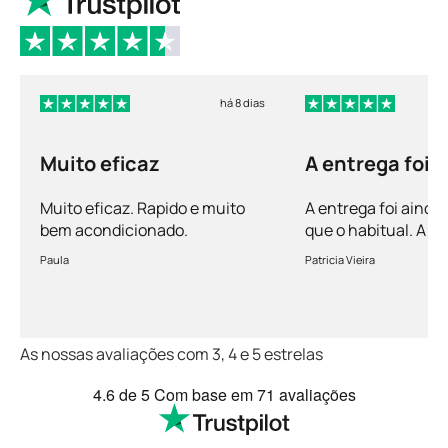
há 8 dias
Muito eficaz
A entrega foi 
mais rápida q
Muito eficaz. Rapido e muito
A entrega foi ainda
bem acondicionado.
que o habitual. A 
vem bem acondicio
Paula
Patricia Vieira
Muito satisfeita!
As nossas avaliações com 3, 4 e 5 estrelas
4.6
de 5
Com base em
71 avaliações