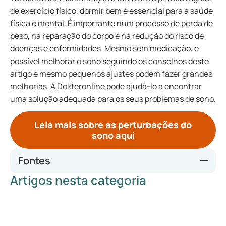
de exercício físico, dormir bem é essencial para a saúde
física e mental. É importante num processo de perda de
peso, na reparação do corpo e na redução do risco de
doenças e enfermidades. Mesmo sem medicação, é
possível melhorar o sono seguindo os conselhos deste
artigo e mesmo pequenos ajustes podem fazer grandes
melhorias. A Dokteronline pode ajudá-lo a encontrar
uma solução adequada para os seus problemas de sono.
Leia mais sobre as perturbações do
sono aqui
Fontes
Artigos nesta categoria
https://www.thuisarts.nl/slecht-slapen/ik-wil-beter-
slapen-slaapadviezen
https://www.umcutrecht.nl/nl/voorlichting/slapeloosheid/f
older