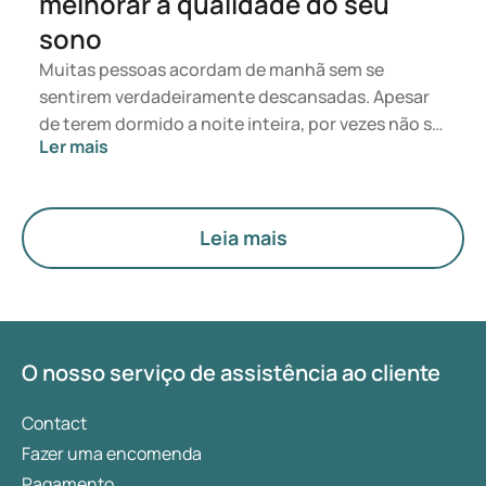
melhorar a qualidade do seu
de sono e as soluções disponíveis.
sono
Muitas pessoas acordam de manhã sem se
sentirem verdadeiramente descansadas. Apesar
de terem dormido a noite inteira, por vezes não se
Ler mais
sentem recuperadas. Um sono profundo e
ininterrupto é essencial para a recuperação física
e mental. Neste artigo, explicamos que rotinas e
hábitos podem contribuir para uma melhor
Leia mais
qualidade do sono. Com conhecimentos assentes
em bases científicas e conselhos práticos, poderá
melhorar gradualmente o seu descanso com
pequenos ajustes no dia a dia.
O nosso serviço de assistência ao cliente
Contact
Fazer uma encomenda
Pagamento