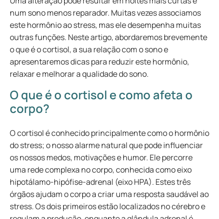
Uma alteração pode resultar em noites mais curtas e
num sono menos reparador. Muitas vezes associamos
este hormônio ao stress, mas ele desempenha muitas
outras funções. Neste artigo, abordaremos brevemente
o que é o cortisol, a sua relação com o sono e
apresentaremos dicas para reduzir este hormônio,
relaxar e melhorar a qualidade do sono.
O que é o cortisol e como afeta o
corpo?
O cortisol é conhecido principalmente como o hormônio
do stress; o nosso alarme natural que pode influenciar
os nossos medos, motivações e humor. Ele percorre
uma rede complexa no corpo, conhecida como eixo
hipotálamo-hipófise-adrenal (eixo HPA). Estes três
órgãos ajudam o corpo a criar uma resposta saudável ao
stress. Os dois primeiros estão localizados no cérebro e
regulam a produção, enquanto a glândula adrenal é