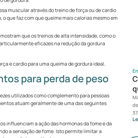
o de gordura.
pa
a muscular através do treino de força ou de cardio
fo
, o que faz com que queime mais calorias mesmo em
so
de
mostram que os treinos de alta intensidade, como o
ti
 particularmente eficazes na redução da gordura
e 
Mo
pe
ça e cardio para uma queima de gordura ideal.
ab
E
tos para perda de peso
ef
C
os
q
ezes utilizados como complemento para pessoas
Ma
mentos atuam geralmente de uma das seguintes
de
37
Le
peso
s influenciam a ação das hormonas da fome e da
me
indo a sensação de fome. Isto permite limitar a
No