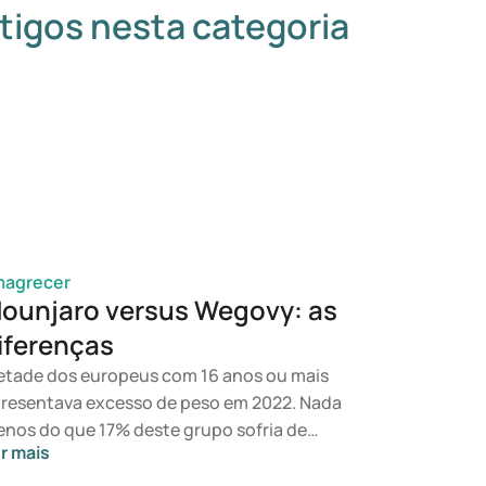
tigos nesta categoria
magrecer
ounjaro versus Wegovy: as
iferenças
tade dos europeus com 16 anos ou mais
resentava excesso de peso em 2022. Nada
nos do que 17% deste grupo sofria de
r mais
esidade. Um estilo de vida saudável e uma
imentação equilibrada são fundamentais