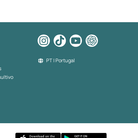
PT | Portugal
s
ultivo