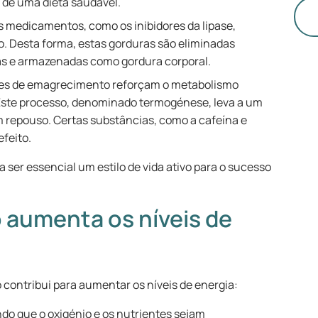
o de uma dieta saudável.
me
 medicamentos, como os inibidores da lipase,
pe
o. Desta forma, estas gorduras são eliminadas
ai
das e armazenadas como gordura corporal.
qu
existent
res de emagrecimento reforçam o metabolismo
co
Este processo, denominado termogénese, leva a um
ma
repouso. Certas substâncias, como a cafeína e
ar
efeito.
qu
ser essencial um estilo de vida ativo para o sucesso
qu
o aumenta os níveis de
o contribui para aumentar os níveis de energia:
do que o oxigénio e os nutrientes sejam