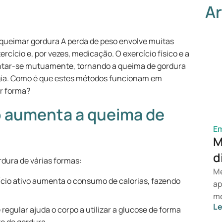
Ar
a queimar gordura A perda de peso envolve muitas
cício e, por vezes, medicação. O exercício físico e a
tar-se mutuamente, tornando a queima de gordura
rgia. Como é que estes métodos funcionam em
r forma?
co aumenta a queima de
E
M
d
ordura de várias formas:
Me
cio ativo aumenta o consumo de calorias, fazendo
ap
me
Le
ob
 regular ajuda o corpo a utilizar a glucose de forma
al