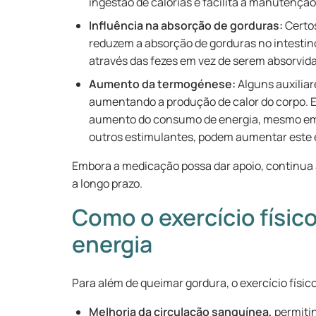
ingestão de calorias e facilita a manutençã
Influência na absorção de gorduras:
Certos
reduzem a absorção de gorduras no intestin
através das fezes em vez de serem absorvi
Aumento da termogénese:
Alguns auxilia
aumentando a produção de calor do corpo. 
aumento do consumo de energia, mesmo em 
outros estimulantes, podem aumentar este 
Embora a medicação possa dar apoio, continua a 
a longo prazo.
Como o exercício físic
energia
Para além de queimar gordura, o exercício físic
Melhoria da circulação sanguínea,
permitin