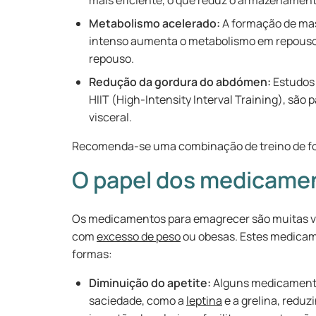
mais eficiente, o que reduz o armazenament
Metabolismo acelerado:
A formação de mass
intenso aumenta o metabolismo em repouso
repouso.
Redução da gordura do abdómen:
Estudos 
HIIT (High-Intensity Interval Training), são
visceral.
Recomenda-se uma combinação de treino de for
O papel dos medicamen
Os medicamentos para emagrecer são muitas v
com
excesso de peso
ou obesas. Estes medica
formas:
Diminuição do apetite:
Alguns medicamento
saciedade, como a
leptina
e a grelina, reduz