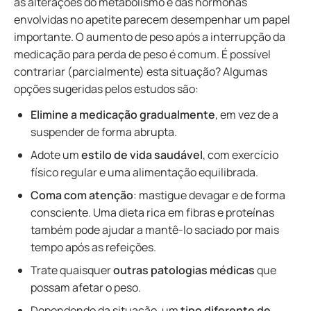
as alterações do metabolismo e das hormonas
envolvidas no apetite parecem desempenhar um papel
importante. O aumento de peso após a interrupção da
medicação para perda de peso é comum. É possível
contrariar (parcialmente) esta situação? Algumas
opções sugeridas pelos estudos são:
Elimine a medicação gradualmente
, em vez de a
suspender de forma abrupta.
Adote um
estilo de vida saudável
, com exercício
físico regular e uma alimentação equilibrada.
Coma com atenção
: mastigue devagar e de forma
consciente. Uma dieta rica em fibras e proteínas
também pode ajudar a mantê-lo saciado por mais
tempo após as refeições.
Trate quaisquer
outras patologias médicas
que
possam afetar o peso.
Dependendo da situação, um
tipo diferente de