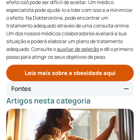
efeito ioiô pode ser difícil de aceitar. Um médico
especialista pode ajudá-lo a lidar com isso e a minimizar
o efeito. Na Dokteronline, pode encontrar um
tratamento adequado através de uma consulta online.
Um dos nossos médicos colaboradores avaliará a sua
situação e poderá elaborar um plano de tratamento
adequado. Consulte o
auxiliar de seleção
e dê o primeiro
passo para atingir os seus objetivos de peso.
Leia mais sobre a obesidade aqui
Fontes
Artigos nesta categoria
https://news.harvard.edu/gazette/story/2018/11/key-to-
long-term-weight-loss-may-be-as-simple-as-more-fat-
fewer-carbs/
https://www.health.harvard.edu/staying-
healthy/questions-and-answers-about-the-new-anti-
obesity-medications