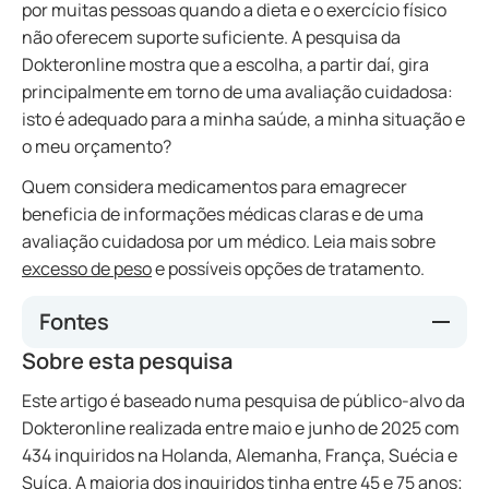
por muitas pessoas quando a dieta e o exercício físico
não oferecem suporte suficiente. A pesquisa da
Dokteronline mostra que a escolha, a partir daí, gira
principalmente em torno de uma avaliação cuidadosa:
isto é adequado para a minha saúde, a minha situação e
o meu orçamento?
Quem considera medicamentos para emagrecer
beneficia de informações médicas claras e de uma
avaliação cuidadosa por um médico. Leia mais sobre
excesso de peso
e possíveis opções de tratamento.
Fontes
Sobre esta pesquisa
Pesquisa de público-alvo da Dokteronline, Resultados
da pesquisa sobre emagrecimento: Motivação,
Este artigo é baseado numa pesquisa de público-alvo da
necessidades e preferências, maio-junho de 2025.
Dokteronline realizada entre maio e junho de 2025 com
https://www.cbg-
434 inquiridos na Holanda, Alemanha, França, Suécia e
meb.nl/onderwerpen/medicijninformatie-
Suíça. A maioria dos inquiridos tinha entre 45 e 75 anos;