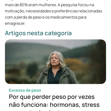
soorten-medicijnen/afslankmedicijnen
mais de 80% eram mulheres. A pesquisa focou na
https://www.farmacotherapeutischkompas.nl/bl
motivação, necessidades e preferências relacionadas
aderen/indicatieteksten/obesitas
com a perda de peso e os medicamentos para
https://richtlijnen.nhg.org/standaarden/obesitas
emagrecer.
Artigos nesta categoria
Excesso de peso
Por que perder peso por vezes
não funciona: hormonas, stress