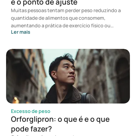
e o ponto de ajuste
Muitas pessoas tentam perder peso reduzindo a
quantidade de alimentos que consomem,
aumentando a prática de exercício físico ou
Ler mais
seguindo uma nova dieta. Recomendações
populares, como o consumo de chá verde ou
suplementos, também são frequentemente
adotadas na esperança de acelerar a perda de
peso. Por vezes, estas estratégias funcionam
temporariamente, mas o peso acaba por voltar a
aumentar.
Excesso de peso
Orforglipron: o que é e o que
pode fazer?