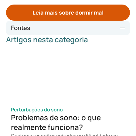
Leia mais sobre dormir mal
Fontes
Artigos nesta categoria
https://huisarts.bsl.nl/slaaphygiene-verbeteren/
Sleep hygiene: Simple practices for better rest - Harvard
Health
The 20 Ultimate Tips for How to Sleep Better | Sleep
Foundation
Perturbações do sono
Problemas de sono: o que
realmente funciona?
Costuma ter noites agitadas ou dificuldade em