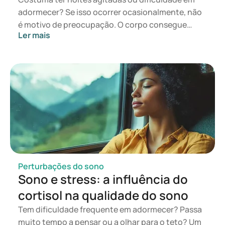
adormecer? Se isso ocorrer ocasionalmente, não
é motivo de preocupação. O corpo consegue
Ler mais
recuperar-se por si só. Contudo, torna-se
problemático quando se transforma num padrão
crónico, conduzindo a sérios problemas de sono.
Tal pode até limitar o funcionamento normal
durante o dia, causando sintomas como
dificuldades de concentração ou alterações de
humor. É fundamental identificar a causa física ou
mental dos sintomas para encontrar um plano de
tratamento adequado e prevenir problemas de
saúde adicionais. As soluções podem incluir
alterações no estilo de vida, suplementos ou, em
Perturbações do sono
alguns casos, medicação. Neste artigo,
Sono e stress: a influência do
abordaremos as possíveis causas dos problemas
cortisol na qualidade do sono
de sono e as soluções disponíveis.
Tem dificuldade frequente em adormecer? Passa
muito tempo a pensar ou a olhar para o teto? Um