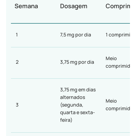
Semana
Dosagem
Comprimi
1
7,5 mg por dia
1 comprimid
Meio
2
3,75 mg por dia
comprimido
3,75 mg em dias
alternados
Meio
3
(segunda,
comprimido
quarta e sexta-
feira)