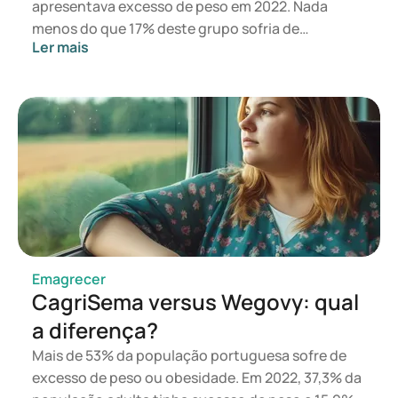
apresentava excesso de peso em 2022. Nada
menos do que 17% deste grupo sofria de
Ler mais
obesidade. Um estilo de vida saudável e uma
alimentação equilibrada são fundamentais para
manter um peso saudável, mas, se tal não for
suficiente, a medicação pode ser uma solução.
Enquanto o Mounjaro foi desenvolvido para o
tratamento da diabetes tipo 2, o Wegovy foi
desenvolvido para a perda e manutenção do peso.
No entanto, o Mounjaro também apresenta
benefícios na perda e manutenção do peso. Neste
artigo, abordamos ambos os medicamentos, os
seus efeitos sobre o peso, as principais diferenças
Emagrecer
e os efeitos secundários.
CagriSema versus Wegovy: qual
a diferença?
Mais de 53% da população portuguesa sofre de
excesso de peso ou obesidade. Em 2022, 37,3% da