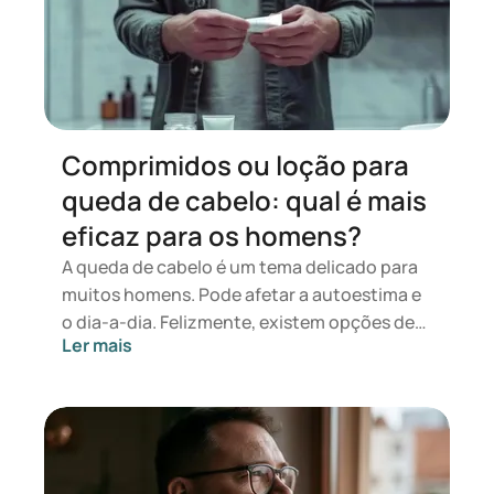
Comprimidos ou loção para
queda de cabelo: qual é mais
eficaz para os homens?
A queda de cabelo é um tema delicado para
muitos homens. Pode afetar a autoestima e
o dia-a-dia. Felizmente, existem opções de
Ler mais
tratamento, como medicamentos em forma
de comprimidos e loções aplicadas
diretamente no couro cabeludo. Mas qual é
mais eficaz? E será possível combiná-los?
Neste artigo, irá descobrir o que a ciência diz
sobre comprimidos versus loções para