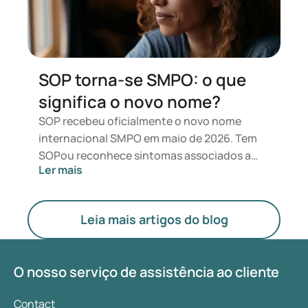
utilização de outros medicamentos.
SOP torna-se SMPO: o que
significa o novo nome?
SOP recebeu oficialmente o novo nome
internacional SMPO em maio de 2026. Tem
SOPou reconhece sintomas associados a
Ler mais
esta condição? Do ponto de vista médico,
nada muda diretamente. O novo termo
coloca maior ênfase nos hormonas, no
Leia mais artigos do blog
metabolismo e no funcionamento dos
ovários.
O nosso serviço de assistência ao cliente
Contact