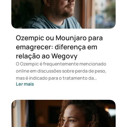
queda de cabelo.
Ozempic ou Mounjaro para
emagrecer: diferença em
relação ao Wegovy
O Ozempic é frequentemente mencionado
online em discussões sobre perda de peso,
mas é indicado para o tratamento da
Ler mais
diabetes tipo 2. Caso procure um
tratamento para controlo de peso,
medicamentos como Mounjaro e Wegovy
são mais apropriados. A escolha do
tratamento adequado será determinada por
um médico com base na sua saúde, IMC e