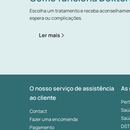
Estas quatro fases repetem-se durante a no
Escolha um tratamento e receba aconselhamen
sono, o corpo e a mente passam por uma manu
espera ou complicações.
pode, contudo, conduzir a problemas de conce
causados por fadiga. A privação de sono torna-
desregula os nossos hormonas, aumentando o
Ler mais
O nosso serviço de assistência
As 
ao cliente
Per
Saú
Contact
Saú
Fazer uma encomenda
DST
Pagamento