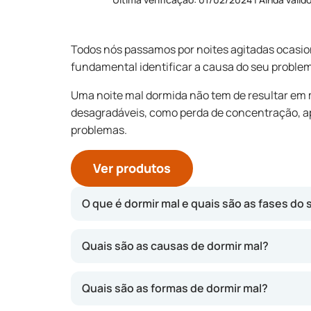
Todos nós passamos por noites agitadas ocasio
fundamental identificar a causa do seu problem
Uma noite mal dormida não tem de resultar em
desagradáveis, como perda de concentração, ap
problemas.
Ver produtos
O que é dormir mal e quais são as fases do
Um adulto saudável necessita de sete a nove h
Quais são as causas de dormir mal?
com a sua vida quotidiana, estamos perante u
repete-se várias vezes ao longo da noite.
Quais são as formas de dormir mal?
Fase 1: Adormecer