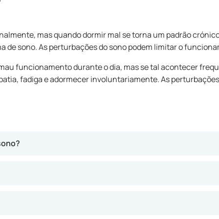
nalmente, mas quando dormir mal se torna um padrão crónico
a de sono. As perturbações do sono podem limitar o funciona
 mau funcionamento durante o dia, mas se tal acontecer freq
atia, fadiga e adormecer involuntariamente. As perturbações 
 sono?
oras de sono por noite. Não há problema se, pontualmente, dor
m problema de sono. Durante estas horas de sono, passamos po