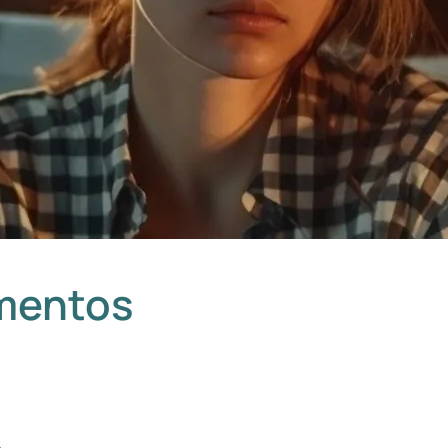
amentos
o