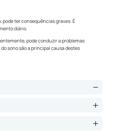
, pode ter consequências graves. É
mento diário.
uentemente, pode conduzir a problemas
do sono são a principal causa destes
mir menos, mas se tal se repetir e interferir
r um ciclo de quatro fases. Este ciclo