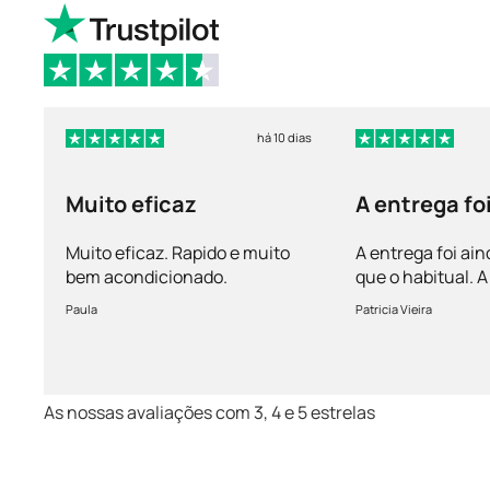
há 10 dias
Muito eficaz
A entrega fo
mais rápida 
Muito eficaz. Rapido e muito
A entrega foi ain
bem acondicionado.
que o habitual.
vem bem acondi
Paula
Patricia Vieira
Muito satisfeita!
As nossas avaliações com 3, 4 e 5 estrelas