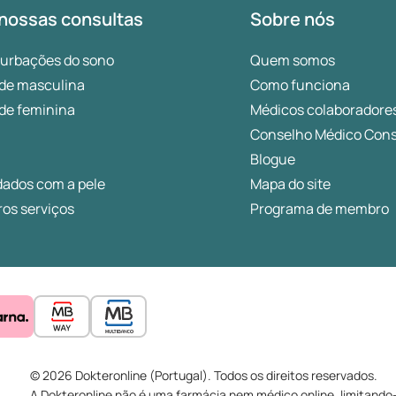
nossas consultas
Sobre nós
turbações do sono
Quem somos
de masculina
Como funciona
de feminina
Médicos colaboradore
Conselho Médico Cons
Blogue
dados com a pele
Mapa do site
os serviços
Programa de membro
© 2026 Dokteronline (Portugal). Todos os direitos reservados.
A Dokteronline não é uma farmácia nem médico online, limitando-