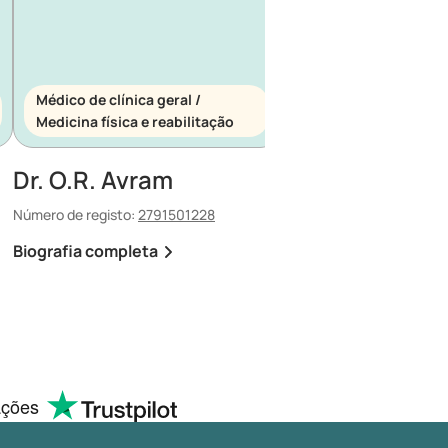
Médico de clínica geral /
Médico de clínica ger
Medicina física e reabilitação
Medicina de urgênci
Dr. O.R. Avram
Dr. E. Maescu
Número de registo:
2791501228
Número de registo:
88030
Biografia completa
Biografia completa
ações