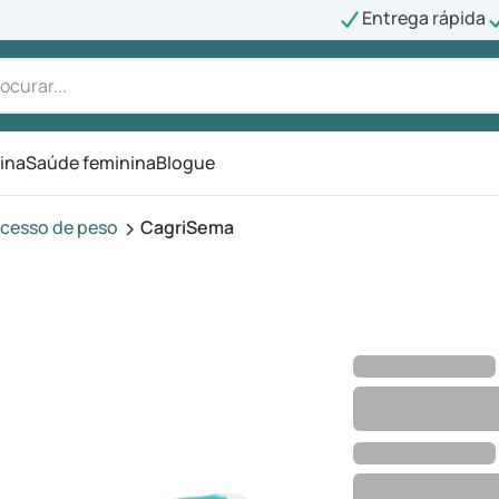
Entrega rápida
ina
Saúde feminina
Blogue
cesso de peso
CagriSema