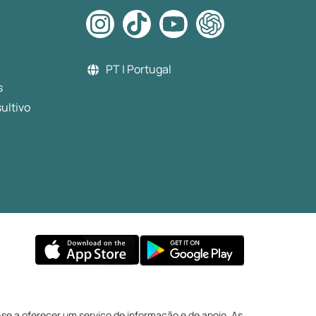
PT | Portugal
s
ultivo
se a oferecer um serviço de informação e de apoio. As