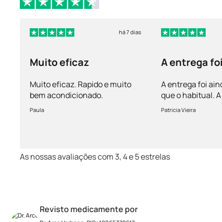
há 7 dias
Muito eficaz
A entrega fo
mais rápida 
Muito eficaz. Rapido e muito
A entrega foi ain
bem acondicionado.
que o habitual.
vem bem acondi
Paula
Patricia Vieira
Muito satisfeita!
As nossas avaliações com 3, 4 e 5 estrelas
Revisto medicamente por