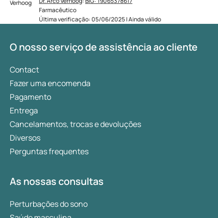
Dr. Arco Verhoog
:
BIG: 19065378617
Farmacêutico
Última verificação: 05/06/2025 | Ainda válido
O nosso serviço de assistência ao cliente
Contact
Fazer uma encomenda
Pagamento
Entrega
Cancelamentos, trocas e devoluções
Diversos
Perguntas frequentes
As nossas consultas
Perturbações do sono
Saúde masculina