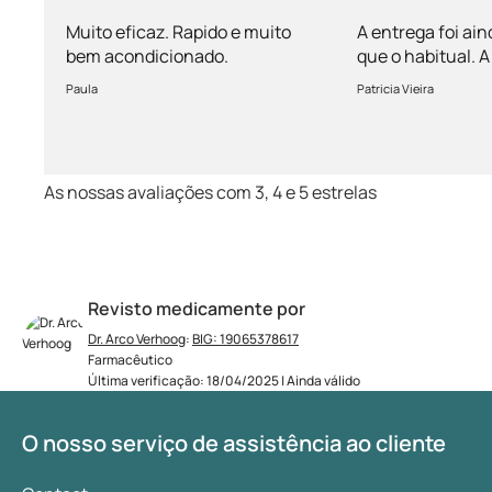
mais rápida 
Muito eficaz. Rapido e muito
A entrega foi ain
bem acondicionado.
que o habitual.
vem bem acondi
Paula
Patricia Vieira
Muito satisfeita!
As nossas avaliações com 3, 4 e 5 estrelas
Revisto medicamente por
Dr. Arco Verhoog
:
BIG: 19065378617
Farmacêutico
Última verificação: 18/04/2025 | Ainda válido
O nosso serviço de assistência ao cliente