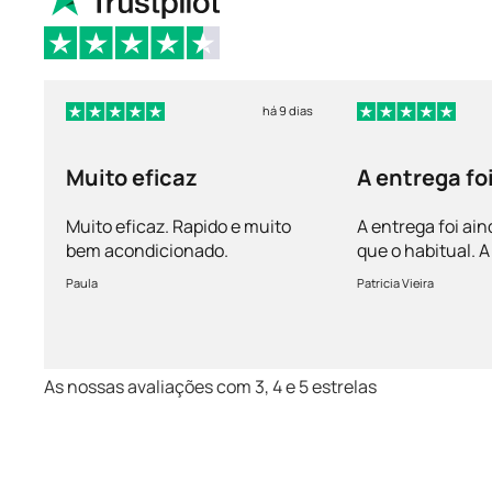
há 9 dias
Muito eficaz
A entrega fo
mais rápida 
Muito eficaz. Rapido e muito
A entrega foi ain
bem acondicionado.
que o habitual.
vem bem acondi
Paula
Patricia Vieira
Muito satisfeita!
As nossas avaliações com 3, 4 e 5 estrelas