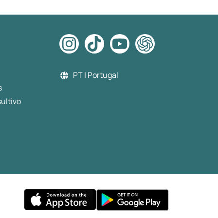
PT | Portugal
s
ultivo