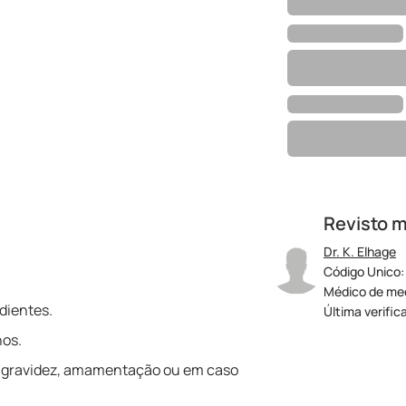
Revisto 
Dr. K. Elhage
Código Unico:
Médico de med
dientes.
Última verific
nos.
a gravidez, amamentação ou em caso