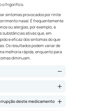
o frigorífico.
iar sintomas provocados por rinite
 corrimento nasal. É frequentemente
enos ou alergias, por exemplo, a
s substâncias ativas que, em
pido e eficaz dos sintomas do que
as. Os resultados podem variar de
a melhoria rápida, enquanto para
ntomas diminuam.
zelastina (ajuda a inibir reações
 na mucosa nasal). Juntas, podem
trução ou o corrimento nasal.
errupção deste medicamento
orcionar alívio em poucas horas.
s nasais não forem suficientemente