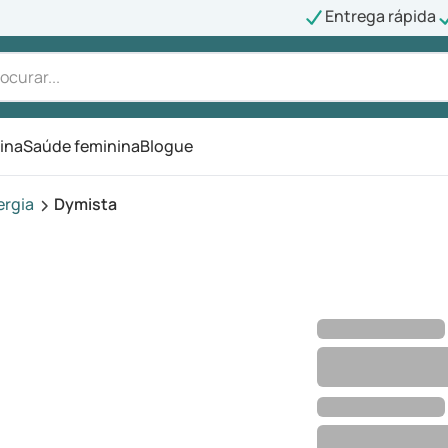
Entrega rápida
ina
Saúde feminina
Blogue
ergia
Dymista