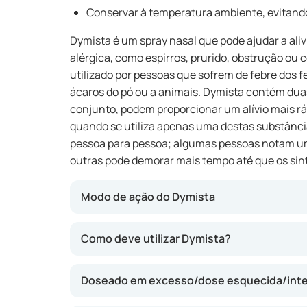
Conservar à temperatura ambiente, evitando 
Dymista é um spray nasal que pode ajudar a aliv
alérgica, como espirros, prurido, obstrução ou
utilizado por pessoas que sofrem de febre dos f
ácaros do pó ou a animais. Dymista contém dua
conjunto, podem proporcionar um alívio mais rá
quando se utiliza apenas uma destas substânci
pessoa para pessoa; algumas pessoas notam um
outras pode demorar mais tempo até que os si
Modo de ação do Dymista
Este spray nasal combina duas substâncias: a
Como deve utilizar Dymista?
alérgicas) e fluticasona (reduz inflamações
ajudar a reduzir os espirros, o prurido, a obs
Doseado em excesso/dose esquecida/int
Dymista atua localmente no nariz e pode prop
Pode ser especialmente útil se outros spray