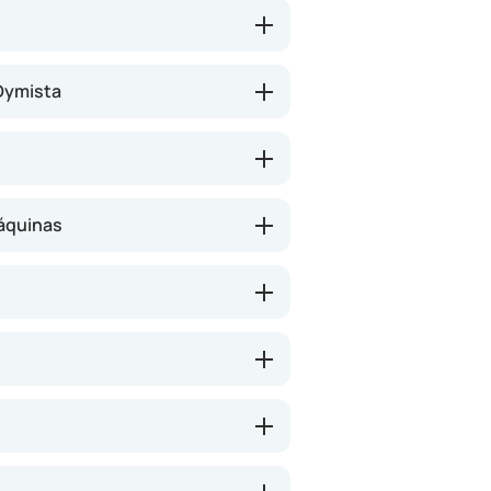
Dymista
áquinas