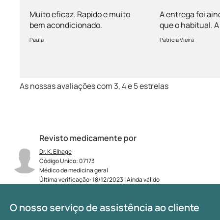
mais rápida 
Muito eficaz. Rapido e muito
A entrega foi ain
bem acondicionado.
que o habitual.
vem bem acondi
Paula
Patricia Vieira
Muito satisfeita!
As nossas avaliações com 3, 4 e 5 estrelas
Revisto medicamente por
Dr. K. Elhage
Código Unico: 07173
Médico de medicina geral
Última verificação: 18/12/2023 | Ainda válido
O nosso serviço de assistência ao cliente