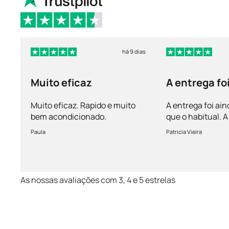
há 9 dias
Muito eficaz
A entrega fo
mais rápida 
Muito eficaz. Rapido e muito
A entrega foi ain
bem acondicionado.
que o habitual.
vem bem acondi
Paula
Patricia Vieira
Muito satisfeita!
As nossas avaliações com 3, 4 e 5 estrelas