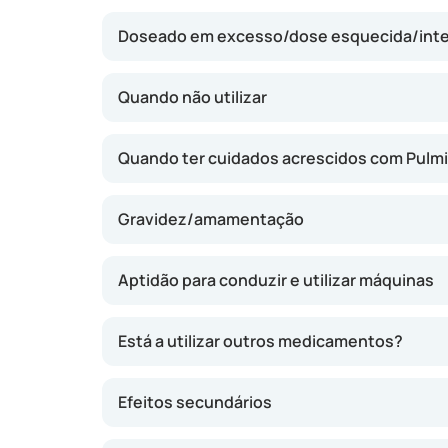
como falta de ar, tosse e pieira podem diminu
Doseado em excesso/dose esquecida/int
de imediato durante uma crise, mas contribui 
mais estáveis a longo prazo. Pode reduzir o n
a respiração.
Quando não utilizar
Quando ter cuidados acrescidos com Pulmi
Gravidez/amamentação
Aptidão para conduzir e utilizar máquinas
Está a utilizar outros medicamentos?
Efeitos secundários