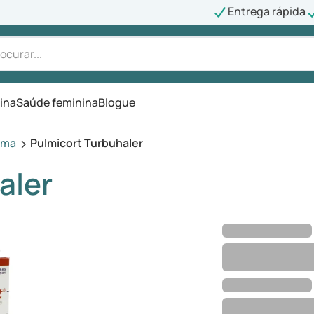
Entrega rápida
ina
Saúde feminina
Blogue
sma
Pulmicort Turbuhaler
aler