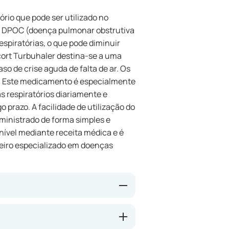
rio que pode ser utilizado no
e DPOC (doença pulmonar obstrutiva
espiratórias, o que pode diminuir
icort Turbuhaler destina-se a uma
so de crise aguda de falta de ar. Os
a. Este medicamento é especialmente
 respiratórios diariamente e
 prazo. A facilidade de utilização do
ministrado de forma simples e
nível mediante receita médica e é
eiro especializado em doenças
i-inflamatório que pode reduzir
. Com a utilização regular, sintomas