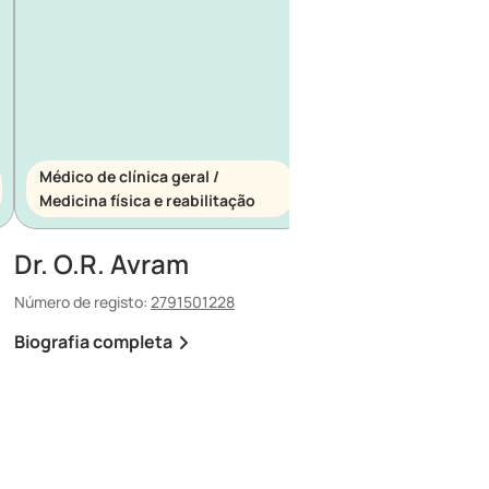
Médico de clínica geral /
Médico de clínica ger
Medicina física e reabilitação
Medicina de urgênci
Dr. O.R. Avram
Dr. E. Maescu
Número de registo:
2791501228
Número de registo:
88030
Biografia completa
Biografia completa