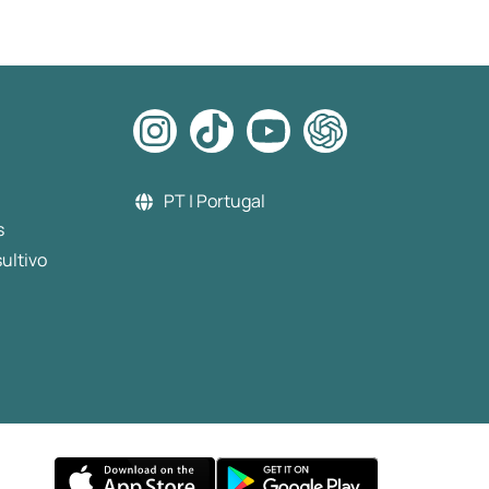
fiquei muito satisfeito com o
serviço.
PT | Portugal
s
ultivo