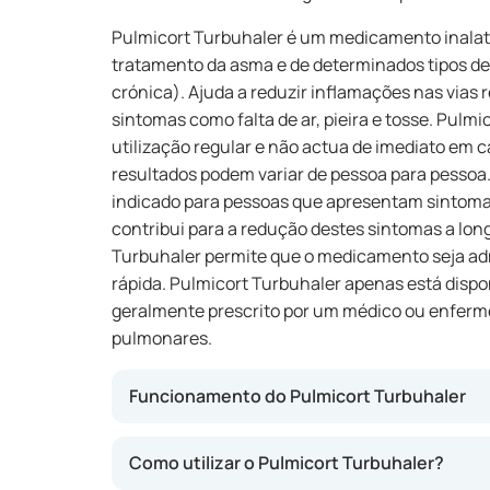
Pulmicort Turbuhaler é um medicamento inalató
tratamento da asma e de determinados tipos d
crónica). Ajuda a reduzir inflamações nas vias r
sintomas como falta de ar, pieira e tosse. Pulm
utilização regular e não actua de imediato em ca
resultados podem variar de pessoa para pesso
indicado para pessoas que apresentam sintomas
contribui para a redução destes sintomas a longo
Turbuhaler permite que o medicamento seja ad
rápida. Pulmicort Turbuhaler apenas está dispo
geralmente prescrito por um médico ou enferm
pulmonares.
Funcionamento do Pulmicort Turbuhaler
Este medicamento contém budesonida, um ant
Como utilizar o Pulmicort Turbuhaler?
o inchaço e a irritação nas vias respiratórias