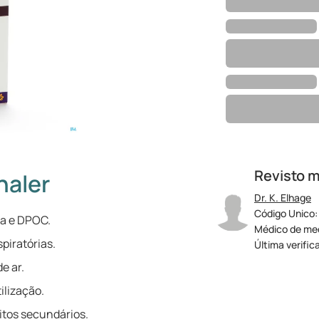
Revisto 
haler
Dr. K. Elhage
Código Unico:
ma e DPOC.
Médico de med
piratórias.
Última verific
e ar.
ilização.
itos secundários.