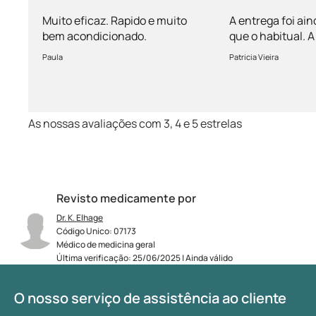
mais rápida 
Muito eficaz. Rapido e muito
A entrega foi ain
bem acondicionado.
que o habitual.
vem bem acondi
Paula
Patricia Vieira
Muito satisfeita!
As nossas avaliações com 3, 4 e 5 estrelas
Revisto medicamente por
Dr. K. Elhage
Código Unico: 07173
Médico de medicina geral
Última verificação: 25/06/2025 | Ainda válido
O nosso serviço de assistência ao cliente