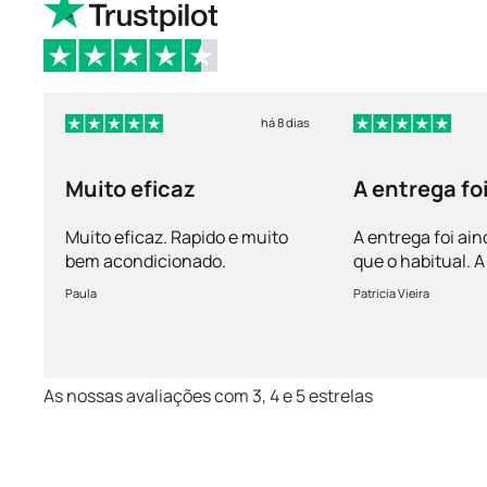
há 8 dias
Muito eficaz
A entrega fo
mais rápida 
Muito eficaz. Rapido e muito
A entrega foi ain
bem acondicionado.
que o habitual.
vem bem acondi
Paula
Patricia Vieira
Muito satisfeita!
As nossas avaliações com 3, 4 e 5 estrelas