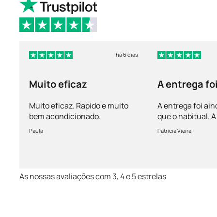
há 6 dias
Muito eficaz
A entrega fo
mais rápida 
Muito eficaz. Rapido e muito
A entrega foi ain
bem acondicionado.
que o habitual.
vem bem acondi
Paula
Patricia Vieira
Muito satisfeita!
As nossas avaliações com 3, 4 e 5 estrelas