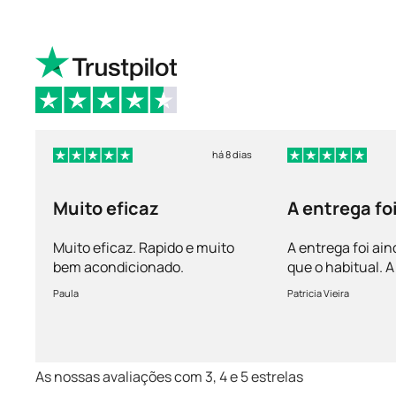
há 8 dias
Muito eficaz
A entrega fo
mais rápida 
Muito eficaz. Rapido e muito
A entrega foi ain
bem acondicionado.
que o habitual.
vem bem acondi
Paula
Patricia Vieira
Muito satisfeita!
As nossas avaliações com 3, 4 e 5 estrelas