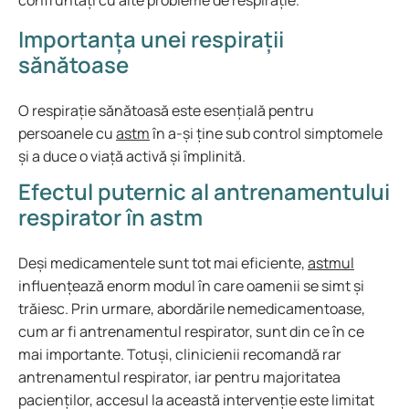
confruntați cu alte probleme de respirație.
Importanța unei respirații
sănătoase
O respirație sănătoasă este esențială pentru
persoanele cu
astm
în a-și ține sub control simptomele
și a duce o viață activă și împlinită.
Efectul puternic al antrenamentului
respirator în astm
Deși medicamentele sunt tot mai eficiente,
astmul
influențează enorm modul în care oamenii se simt și
trăiesc. Prin urmare, abordările nemedicamentoase,
cum ar fi antrenamentul respirator, sunt din ce în ce
mai importante. Totuși, clinicienii recomandă rar
antrenamentul respirator, iar pentru majoritatea
pacienților, accesul la această intervenție este limitat