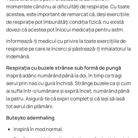
momentele când nu ai dificultăți de respirație. Cu toate
acestea, este important de remarcat că, deși exercițiile
de respirație pot îmbunătăți condiția fizică, nu există
dovezi că acestea pot înlocui medicația pentru astm.
Informează-ți medicul cu privire la toate exercițiile de
respirație pe care le încerci și păstrează-ți inhalatorul la
îndemână.
Respirația cu buzele strânse sub formă de pungă
Inspiră adânc numărând până la doi, în timp ce tragi
aerul prin nas cu gura închisă. Strânge buzele ca și cum
ai sufla într-o lumânare și expiră încet, numărând până
la patru. Asigură-te că expiri complet și că lași să iasă
tot aerul din plămâni.
Buteyko ademhaling
Inspiră în mod normal.