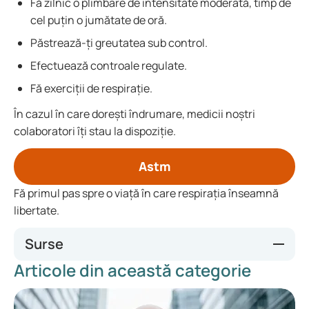
Fă zilnic o plimbare de intensitate moderată, timp de
cel puțin o jumătate de oră.
Păstrează-ți greutatea sub control.
Efectuează controale regulate.
Fă exerciții de respirație.
În cazul în care dorești îndrumare, medicii noștri
colaboratori îți stau la dispoziție.
Astm
Fă primul pas spre o viață în care respirația înseamnă
libertate.
Surse
Articole din această categorie
https://www.vzinfo.nl/astma
https://richtlijnen.nhg.org/standaarden/astma-bij-
volwassenen