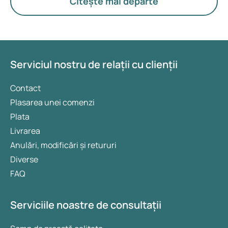
Citește mai departe
inhalator combinat ca Seretide? Și e de ajuns un
bronhodilatator dacă simptomele nu trec? O
explicație clară despre cum acționează și cum se
folosesc aceste medicamente te ajută să ai un
tratament mai bun, să eviți confuziile și să îți
Serviciul nostru de relații cu clienții
controlezi mai bine astmul.
Contact
Plasarea unei comenzi
Plata
Livrarea
Anulări, modificări și retururi
Diverse
FAQ
Serviciile noastre de consultații