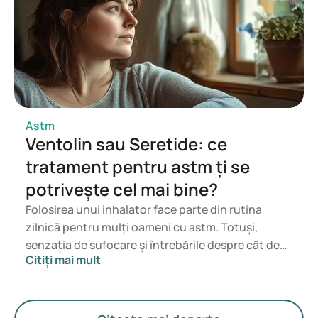
Astm
Ventolin sau Seretide: ce
tratament pentru astm ți se
potrivește cel mai bine?
Folosirea unui inhalator face parte din rutina
zilnică pentru mulți oameni cu astm. Totuși,
senzația de sufocare și întrebările despre cât de
Citiți mai mult
eficient e tratamentul apar des. Medicamente
cunoscute ca Ventolin și Seretide ridică adesea
semne de întrebare: care e diferența dintre ele?
De ce unii primesc doar Ventolin, iar alții un