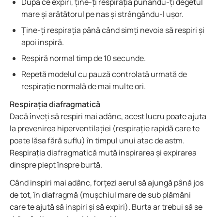
După ce expiri, ține-ți respirația punându-ți degetul
mare și arătătorul pe nas și strângându-l ușor.
Ține-ți respirația până când simți nevoia să respiri și
apoi inspiră.
Respiră normal timp de 10 secunde.
Repetă modelul cu pauză controlată urmată de
respirație normală de mai multe ori.
Respirația diafragmatică
Dacă înveți să respiri mai adânc, acest lucru poate ajuta
la prevenirea hiperventilației (respirație rapidă care te
poate lăsa fără suflu) în timpul unui atac de astm.
Respirația diafragmatică mută inspirarea și expirarea
dinspre piept înspre burtă.
Când inspiri mai adânc, forțezi aerul să ajungă până jos
de tot, în diafragmă (mușchiul mare de sub plămâni
care te ajută să inspiri și să expiri). Burta ar trebui să se