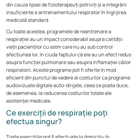
din cauza lipsei de fizioterapeuți potriviți și a integrării
insuficiente a antrenamentului respirator în îngrijirea
medicală standard.
Cu toate acestea, programele de reantrenare a
respirației au un impact considerabil asupra calității
vieții pacienților cu astm care nu au sub control
afecțiunea lor, în ciuda faptului că ele au un efect redus
asupra funcției pulmonare sau asupra inflamației căilor
respiratorii. Aceste programe pot fi oferite în mod
eficient din punctul de vedere al costurilor ca programe
audiovizuale digitale auto-dirijate, ceea ce poate duce,
de asemenea, la reducerea costurilor totale ale
asistenței medicale.
Ce exerciții de respirație poți
efectua singur?
Toate exercițiile pot fi efectuate la domiciliu în