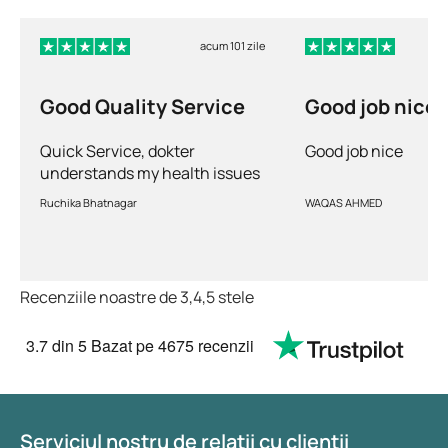
acum 101 zile
Good Quality Service
Good job nice
Quick Service, dokter
Good job nice
understands my health issues
and good diagnosis
Ruchika Bhatnagar
WAQAS AHMED
Recenziile noastre de 3,4,5 stele
3.7
din 5
Bazat pe
4675 recenzii
Serviciul nostru de relații cu clienții